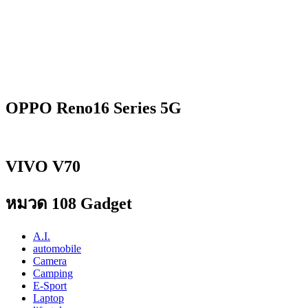
OPPO Reno16 Series 5G
VIVO V70
หมวด 108 Gadget
A.I.
automobile
Camera
Camping
E-Sport
Laptop