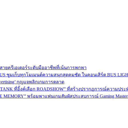
าใจสายครีเอเตอร์ระดับมืออาชีพที่เน้นการพกพา
BEUS ซูมเก็บทุกโมเมนต์ความสนุกสุดคมชัด ในคอนเสิร์ต BUS LI
dvertising’ กุญแจพลิกเกมการตลาด
ANK ที่อิ้งค์เลือก ROADSHOW” ที่สร้างปรากฏการณ์ความประทับใจม
 MEMORY” พร้อมพาแฟนเกมสัมผัสประสบการณ์ Gaming Master อ