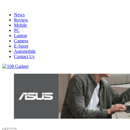
Skip
to
News
content
Review
Mobile
PC
Laptop
Camera
E-Sport
Automobile
Contact Us
108 Gadget
รวบรวมเรื่องราว Gadget IT ,Laptop, Smartphone , ยานยนต์