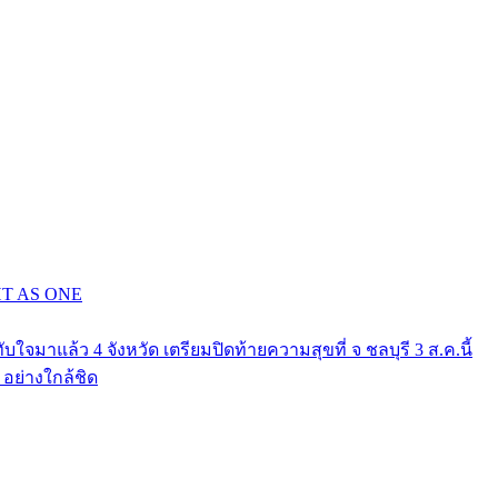
GHT AS ONE
าแล้ว 4 จังหวัด เตรียมปิดท้ายความสุขที่ จ ชลบุรี 3 ส.ค.นี้
ย่างใกล้ชิด