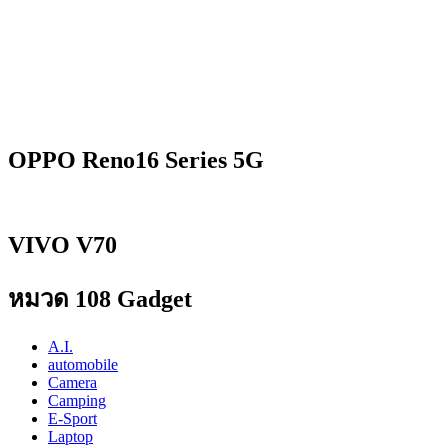
OPPO Reno16 Series 5G
VIVO V70
หมวด 108 Gadget
A.I.
automobile
Camera
Camping
E-Sport
Laptop