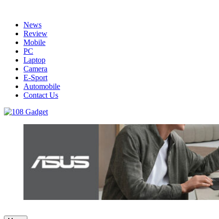
Skip
to
News
content
Review
Mobile
PC
Laptop
Camera
E-Sport
Automobile
Contact Us
108 Gadget
รวบรวมเรื่องราว Gadget IT ,Laptop, Smartphone , ยานยนต์