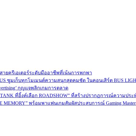
าใจสายครีเอเตอร์ระดับมืออาชีพที่เน้นการพกพา
BEUS ซูมเก็บทุกโมเมนต์ความสนุกสุดคมชัด ในคอนเสิร์ต BUS LI
dvertising’ กุญแจพลิกเกมการตลาด
ANK ที่อิ้งค์เลือก ROADSHOW” ที่สร้างปรากฏการณ์ความประทับใจม
 MEMORY” พร้อมพาแฟนเกมสัมผัสประสบการณ์ Gaming Master อ