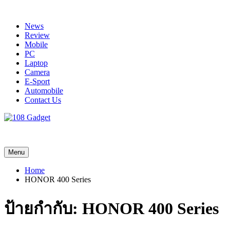
Skip
to
News
content
Review
Mobile
PC
Laptop
Camera
E-Sport
Automobile
Contact Us
108 Gadget
รวบรวมเรื่องราว Gadget IT ,Laptop, Smartphone , ยานยนต์
Menu
Home
HONOR 400 Series
ป้ายกำกับ:
HONOR 400 Series