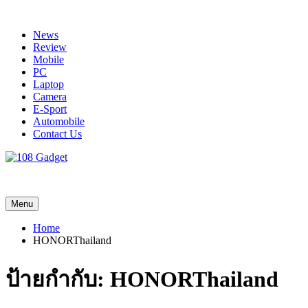
Skip
to
News
content
Review
Mobile
PC
Laptop
Camera
E-Sport
Automobile
Contact Us
108 Gadget
รวบรวมเรื่องราว Gadget IT ,Laptop, Smartphone , ยานยนต์
Menu
Home
HONORThailand
ป้ายกำกับ:
HONORThailand