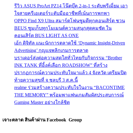
รีวิว ASUS ProArt PZ14 โน๊ตบุ๊ค 2-in-1 ระดับพรีเมี่ยม เอา
ใจสายครีเอเตอร์ระดับมืออาชีพที่เน้นการพกพา
OPPO Find X9 Ultra สมาร์ตโฟนซูมดีทุกคอนเสิร์ต ชวน
BEUS ซูมเก็บทุกโมเมนต์ความสนุกสุดคมชัด ใน
คอนเสิร์ต BUS LIGHT AS ONE
เอ้ก ดิจิทัล แนะนักการตลาดใช้ ‘Dynamic Insight-Driven
Advertising’ กุญแจพลิกเกมการตลาด
บราเดอร์ส่งต่อความสดใสทั่วไทยกับกิจกรรม “Brother
INK TANK ที่อิ้งค์เลือก ROADSHOW” ที่สร้าง
ปรากฏการณ์ความประทับใจมาแล้ว 4 จังหวัด เตรียมปิด
ท้ายความสุขที่ จ ชลบุรี 3 ส.ค.นี้
realme ร่วมสร้างความประทับใจในงาน “BACONTIME
THE MEMORY” พร้อมพาแฟนเกมสัมผัสประสบการณ์
Gaming Master อย่างใกล้ชิด
เจาะตลาด สินค้าผ่าน Facebook Group