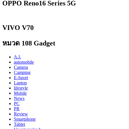
OPPO Reno16 Series 5G
VIVO V70
หมวด 108 Gadget
A.I.
automobile
Camera
Camping
E-Sport
Laptop
lifestyle
Mobile
News
PC
PR
Review
Smartphone
Tablet