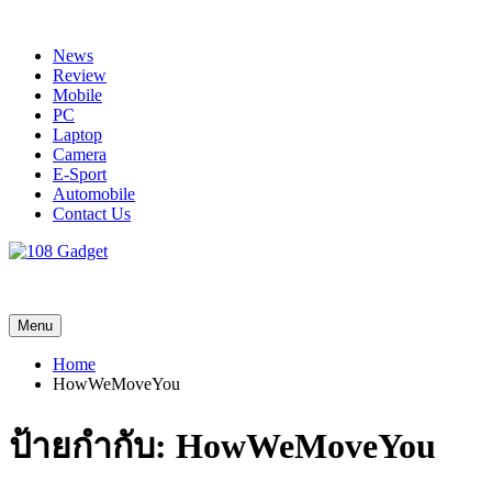
Skip
to
News
content
Review
Mobile
PC
Laptop
Camera
E-Sport
Automobile
Contact Us
108 Gadget
รวบรวมเรื่องราว Gadget IT ,Laptop, Smartphone , ยานยนต์
Menu
Home
HowWeMoveYou
ป้ายกำกับ:
HowWeMoveYou