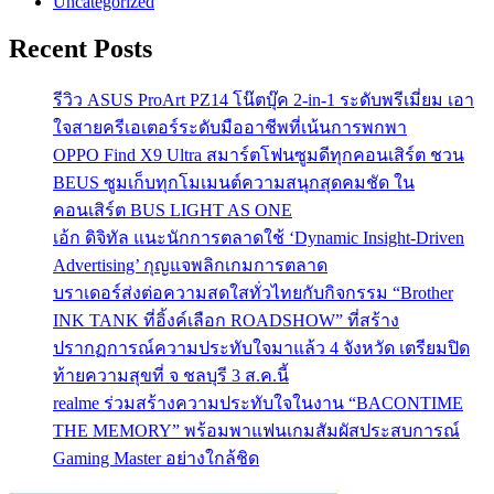
Uncategorized
Recent Posts
รีวิว ASUS ProArt PZ14 โน๊ตบุ๊ค 2-in-1 ระดับพรีเมี่ยม เอา
ใจสายครีเอเตอร์ระดับมืออาชีพที่เน้นการพกพา
OPPO Find X9 Ultra สมาร์ตโฟนซูมดีทุกคอนเสิร์ต ชวน
BEUS ซูมเก็บทุกโมเมนต์ความสนุกสุดคมชัด ใน
คอนเสิร์ต BUS LIGHT AS ONE
เอ้ก ดิจิทัล แนะนักการตลาดใช้ ‘Dynamic Insight-Driven
Advertising’ กุญแจพลิกเกมการตลาด
บราเดอร์ส่งต่อความสดใสทั่วไทยกับกิจกรรม “Brother
INK TANK ที่อิ้งค์เลือก ROADSHOW” ที่สร้าง
ปรากฏการณ์ความประทับใจมาแล้ว 4 จังหวัด เตรียมปิด
ท้ายความสุขที่ จ ชลบุรี 3 ส.ค.นี้
realme ร่วมสร้างความประทับใจในงาน “BACONTIME
THE MEMORY” พร้อมพาแฟนเกมสัมผัสประสบการณ์
Gaming Master อย่างใกล้ชิด