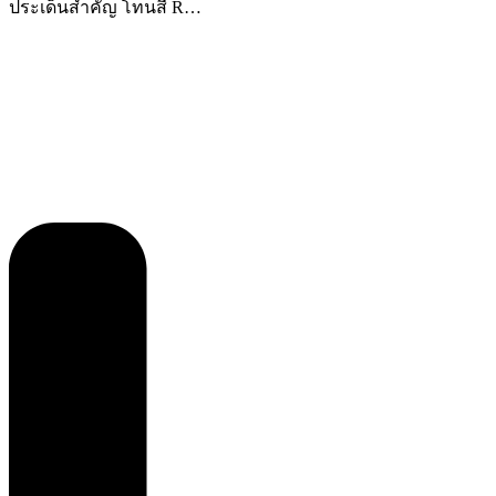
ประเด็นสำคัญ โทนสี R…