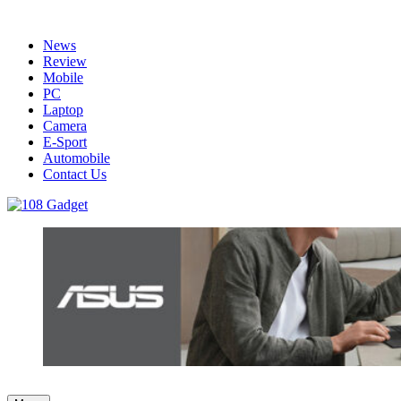
Skip
to
News
content
Review
Mobile
PC
Laptop
Camera
E-Sport
Automobile
Contact Us
108 Gadget
รวบรวมเรื่องราว Gadget IT ,Laptop, Smartphone , ยานยนต์