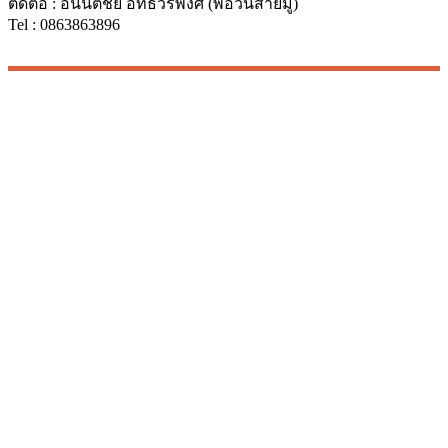
ติดต่อ : อนันตชัย อิทธิวรพงศ์ (พี่อ้วนสายมู)
Tel : 0863863896