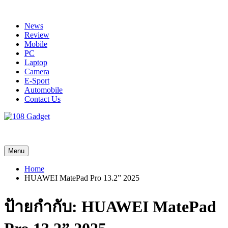
Skip
to
News
content
Review
Mobile
PC
Laptop
Camera
E-Sport
Automobile
Contact Us
108 Gadget
รวบรวมเรื่องราว Gadget IT ,Laptop, Smartphone , ยานยนต์
Menu
Home
HUAWEI MatePad Pro 13.2” 2025
ป้ายกำกับ:
HUAWEI MatePad