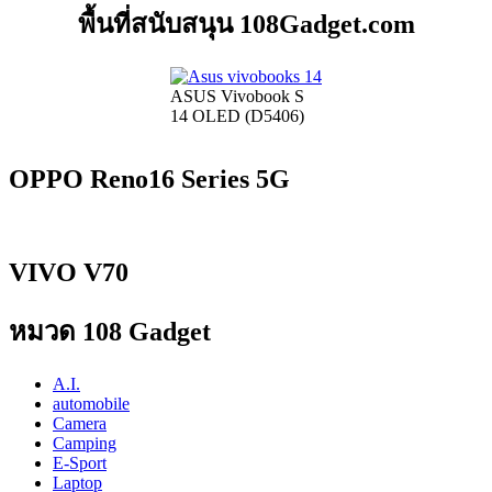
พื้นที่สนับสนุน 108Gadget.com
ASUS Vivobook S
14 OLED (D5406)
OPPO Reno16 Series 5G
VIVO V70
หมวด 108 Gadget
A.I.
automobile
Camera
Camping
E-Sport
Laptop