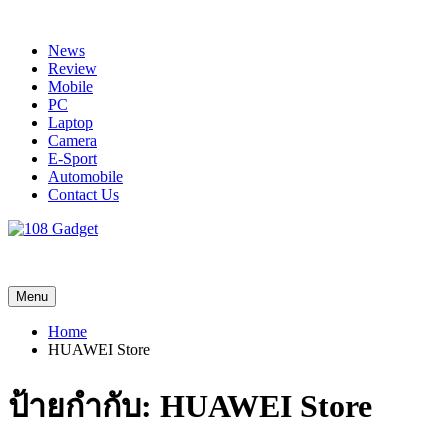
Skip
to
News
content
Review
Mobile
PC
Laptop
Camera
E-Sport
Automobile
Contact Us
108 Gadget
รวบรวมเรื่องราว Gadget IT ,Laptop, Smartphone , ยานยนต์
Menu
Home
HUAWEI Store
ป้ายกำกับ:
HUAWEI Store