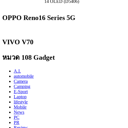
14 OLED (D5406)
OPPO Reno16 Series 5G
VIVO V70
หมวด 108 Gadget
A.I.
automobile
Camera
Camping
E-Sport
Laptop
lifestyle
Mobile
News
PC
PR
Review