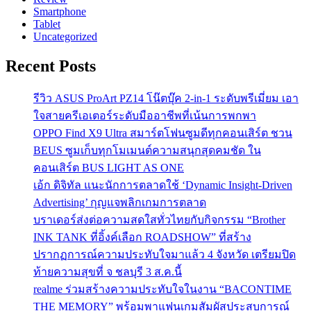
Smartphone
Tablet
Uncategorized
Recent Posts
รีวิว ASUS ProArt PZ14 โน๊ตบุ๊ค 2-in-1 ระดับพรีเมี่ยม เอา
ใจสายครีเอเตอร์ระดับมืออาชีพที่เน้นการพกพา
OPPO Find X9 Ultra สมาร์ตโฟนซูมดีทุกคอนเสิร์ต ชวน
BEUS ซูมเก็บทุกโมเมนต์ความสนุกสุดคมชัด ใน
คอนเสิร์ต BUS LIGHT AS ONE
เอ้ก ดิจิทัล แนะนักการตลาดใช้ ‘Dynamic Insight-Driven
Advertising’ กุญแจพลิกเกมการตลาด
บราเดอร์ส่งต่อความสดใสทั่วไทยกับกิจกรรม “Brother
INK TANK ที่อิ้งค์เลือก ROADSHOW” ที่สร้าง
ปรากฏการณ์ความประทับใจมาแล้ว 4 จังหวัด เตรียมปิด
ท้ายความสุขที่ จ ชลบุรี 3 ส.ค.นี้
realme ร่วมสร้างความประทับใจในงาน “BACONTIME
THE MEMORY” พร้อมพาแฟนเกมสัมผัสประสบการณ์