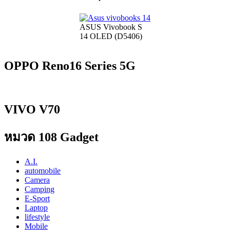
ASUS Vivobook S
14 OLED (D5406)
OPPO Reno16 Series 5G
VIVO V70
หมวด 108 Gadget
A.I.
automobile
Camera
Camping
E-Sport
Laptop
lifestyle
Mobile