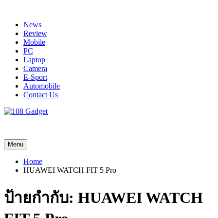
Skip
to
News
content
Review
Mobile
PC
Laptop
Camera
E-Sport
Automobile
Contact Us
108 Gadget
รวบรวมเรื่องราว Gadget IT ,Laptop, Smartphone , ยานยนต์
Menu
Home
HUAWEI WATCH FIT 5 Pro
ป้ายกำกับ:
HUAWEI WATCH