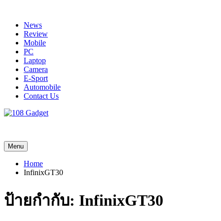
Skip
to
News
content
Review
Mobile
PC
Laptop
Camera
E-Sport
Automobile
Contact Us
108 Gadget
รวบรวมเรื่องราว Gadget IT ,Laptop, Smartphone , ยานยนต์
Menu
Home
InfinixGT30
ป้ายกำกับ:
InfinixGT30