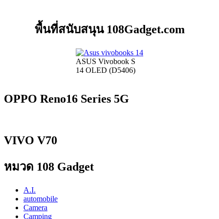
พื้นที่สนับสนุน 108Gadget.com
ASUS Vivobook S
14 OLED (D5406)
OPPO Reno16 Series 5G
VIVO V70
หมวด 108 Gadget
A.I.
automobile
Camera
Camping