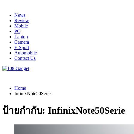
Skip
to
News
content
Review
Mobile
PC
Laptop
Camera
E-Sport
Automobile
Contact Us
108 Gadget
รวบรวมเรื่องราว Gadget IT ,Laptop, Smartphone , ยานยนต์
Home
InfinixNote50Serie
ป้ายกำกับ:
InfinixNote50Serie