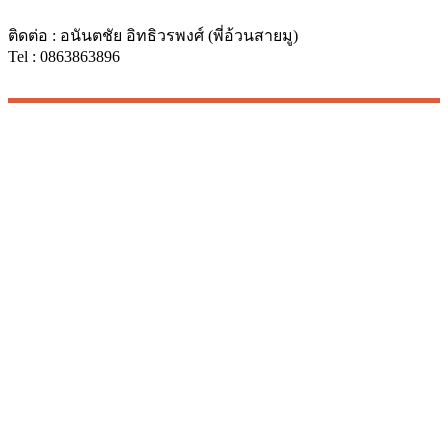
ติดต่อ : อนันตชัย อิทธิวรพงศ์ (พี่อ้วนสายมู)
Tel : 0863863896