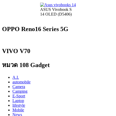
ASUS Vivobook S
14 OLED (D5406)
OPPO Reno16 Series 5G
VIVO V70
หมวด 108 Gadget
A.I.
automobile
Camera
Camping
E-Sport
Laptop
lifestyle
Mobile
News