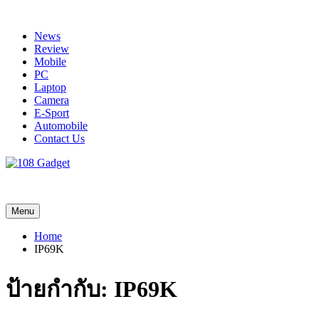
Skip
to
News
content
Review
Mobile
PC
Laptop
Camera
E-Sport
Automobile
Contact Us
108 Gadget
รวบรวมเรื่องราว Gadget IT ,Laptop, Smartphone , ยานยนต์
Menu
Home
IP69K
ป้ายกำกับ:
IP69K