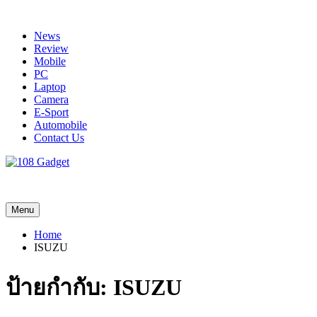
Skip
to
News
content
Review
Mobile
PC
Laptop
Camera
E-Sport
Automobile
Contact Us
108 Gadget
รวบรวมเรื่องราว Gadget IT ,Laptop, Smartphone , ยานยนต์
Menu
Home
ISUZU
ป้ายกำกับ:
ISUZU