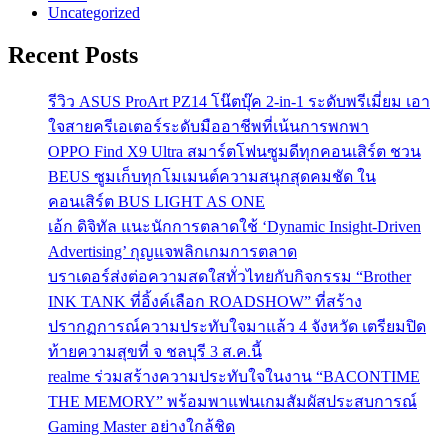
Uncategorized
Recent Posts
รีวิว ASUS ProArt PZ14 โน๊ตบุ๊ค 2-in-1 ระดับพรีเมี่ยม เอา
ใจสายครีเอเตอร์ระดับมืออาชีพที่เน้นการพกพา
OPPO Find X9 Ultra สมาร์ตโฟนซูมดีทุกคอนเสิร์ต ชวน
BEUS ซูมเก็บทุกโมเมนต์ความสนุกสุดคมชัด ใน
คอนเสิร์ต BUS LIGHT AS ONE
เอ้ก ดิจิทัล แนะนักการตลาดใช้ ‘Dynamic Insight-Driven
Advertising’ กุญแจพลิกเกมการตลาด
บราเดอร์ส่งต่อความสดใสทั่วไทยกับกิจกรรม “Brother
INK TANK ที่อิ้งค์เลือก ROADSHOW” ที่สร้าง
ปรากฏการณ์ความประทับใจมาแล้ว 4 จังหวัด เตรียมปิด
ท้ายความสุขที่ จ ชลบุรี 3 ส.ค.นี้
realme ร่วมสร้างความประทับใจในงาน “BACONTIME
THE MEMORY” พร้อมพาแฟนเกมสัมผัสประสบการณ์
Gaming Master อย่างใกล้ชิด