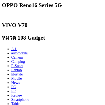
OPPO Reno16 Series 5G
VIVO V70
หมวด 108 Gadget
A.I.
automobile
Camera
Camping
E-Sport
Laptop
lifestyle
Mobile
News
PC
PR
Review
Smartphone
Tablet