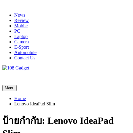
Skip
to
News
content
Review
Mobile
PC
Laptop
Camera
E-Sport
Automobile
Contact Us
108 Gadget
รวบรวมเรื่องราว Gadget IT ,Laptop, Smartphone , ยานยนต์
Menu
Home
Lenovo IdeaPad Slim
ป้ายกำกับ:
Lenovo IdeaPad