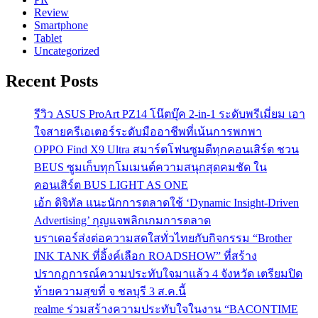
Review
Smartphone
Tablet
Uncategorized
Recent Posts
รีวิว ASUS ProArt PZ14 โน๊ตบุ๊ค 2-in-1 ระดับพรีเมี่ยม เอา
ใจสายครีเอเตอร์ระดับมืออาชีพที่เน้นการพกพา
OPPO Find X9 Ultra สมาร์ตโฟนซูมดีทุกคอนเสิร์ต ชวน
BEUS ซูมเก็บทุกโมเมนต์ความสนุกสุดคมชัด ใน
คอนเสิร์ต BUS LIGHT AS ONE
เอ้ก ดิจิทัล แนะนักการตลาดใช้ ‘Dynamic Insight-Driven
Advertising’ กุญแจพลิกเกมการตลาด
บราเดอร์ส่งต่อความสดใสทั่วไทยกับกิจกรรม “Brother
INK TANK ที่อิ้งค์เลือก ROADSHOW” ที่สร้าง
ปรากฏการณ์ความประทับใจมาแล้ว 4 จังหวัด เตรียมปิด
ท้ายความสุขที่ จ ชลบุรี 3 ส.ค.นี้
realme ร่วมสร้างความประทับใจในงาน “BACONTIME