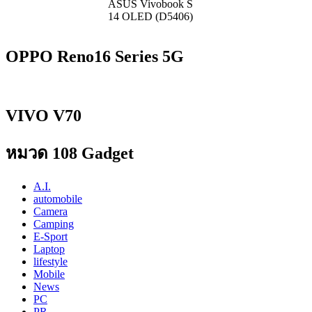
ASUS Vivobook S
14 OLED (D5406)
OPPO Reno16 Series 5G
VIVO V70
หมวด 108 Gadget
A.I.
automobile
Camera
Camping
E-Sport
Laptop
lifestyle
Mobile
News
PC
PR