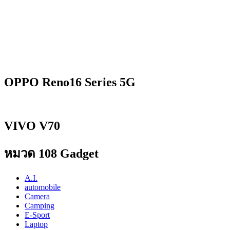
OPPO Reno16 Series 5G
VIVO V70
หมวด 108 Gadget
A.I.
automobile
Camera
Camping
E-Sport
Laptop