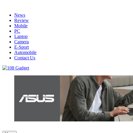
Skip
to
News
content
Review
Mobile
PC
Laptop
Camera
E-Sport
Automobile
Contact Us
108 Gadget
รวบรวมเรื่องราว Gadget IT ,Laptop, Smartphone , ยานยนต์