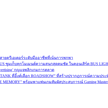
าใจสายครีเอเตอร์ระดับมืออาชีพที่เน้นการพกพา
BEUS ซูมเก็บทุกโมเมนต์ความสนุกสุดคมชัด ในคอนเสิร์ต BUS LI
dvertising’ กุญแจพลิกเกมการตลาด
ANK ที่อิ้งค์เลือก ROADSHOW” ที่สร้างปรากฏการณ์ความประทับใจม
 MEMORY” พร้อมพาแฟนเกมสัมผัสประสบการณ์ Gaming Master อ