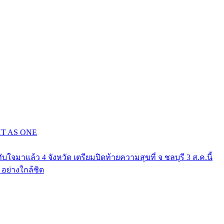
GHT AS ONE
าแล้ว 4 จังหวัด เตรียมปิดท้ายความสุขที่ จ ชลบุรี 3 ส.ค.นี้
ย่างใกล้ชิด