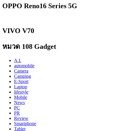
OPPO Reno16 Series 5G
VIVO V70
หมวด 108 Gadget
A.I.
automobile
Camera
Camping
E-Sport
Laptop
lifestyle
Mobile
News
PC
PR
Review
Smartphone
Tablet