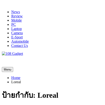
Skip
to
News
content
Review
Mobile
PC
Laptop
Camera
E-Sport
Automobile
Contact Us
108 Gadget
รวบรวมเรื่องราว Gadget IT ,Laptop, Smartphone , ยานยนต์
Menu
Home
Loreal
ป้ายกำกับ:
Loreal