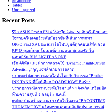
Smartphone
Tablet
Uncategorized
Recent Posts
รีวิว ASUS ProArt PZ14 โน๊ตบุ๊ค 2-in-1 ระดับพรีเมี่ยม เอา
ใจสายครีเอเตอร์ระดับมืออาชีพที่เน้นการพกพา
OPPO Find X9 Ultra สมาร์ตโฟนซูมดีทุกคอนเสิร์ต ชวน
BEUS ซูมเก็บทุกโมเมนต์ความสนุกสุดคมชัด ใน
คอนเสิร์ต BUS LIGHT AS ONE
เอ้ก ดิจิทัล แนะนักการตลาดใช้ ‘Dynamic Insight-Driven
Advertising’ กุญแจพลิกเกมการตลาด
บราเดอร์ส่งต่อความสดใสทั่วไทยกับกิจกรรม “Brother
INK TANK ที่อิ้งค์เลือก ROADSHOW” ที่สร้าง
ปรากฏการณ์ความประทับใจมาแล้ว 4 จังหวัด เตรียมปิด
ท้ายความสุขที่ จ ชลบุรี 3 ส.ค.นี้
realme ร่วมสร้างความประทับใจในงาน “BACONTIME
THE MEMORY” พร้อมพาแฟนเกมสัมผัสประสบการณ์