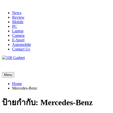
Skip
to
News
content
Review
Mobile
PC
Laptop
Camera
E-Sport
Automobile
Contact Us
108 Gadget
รวบรวมเรื่องราว Gadget IT ,Laptop, Smartphone , ยานยนต์
Menu
Home
Mercedes-Benz
ป้ายกำกับ:
Mercedes-Benz