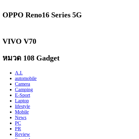
OPPO Reno16 Series 5G
VIVO V70
หมวด 108 Gadget
A.I.
automobile
Camera
Camping
E-Sport
Laptop
lifestyle
Mobile
News
PC
PR
Review