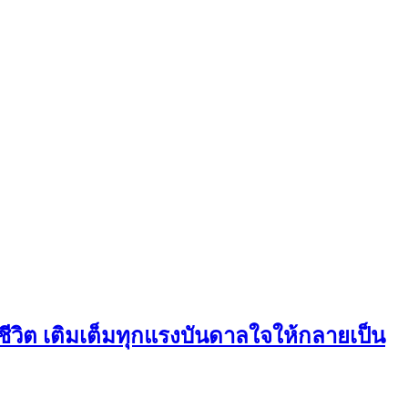
้มีชีวิต เติมเต็มทุกแรงบันดาลใจให้กลายเป็น