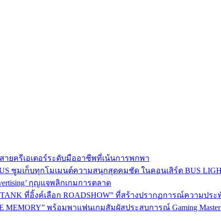
าใจสายครีเอเตอร์ระดับมืออาชีพที่เน้นการพกพา
BEUS ซูมเก็บทุกโมเมนต์ความสนุกสุดคมชัด ในคอนเสิร์ต BUS LI
dvertising’ กุญแจพลิกเกมการตลาด
ANK ที่อิ้งค์เลือก ROADSHOW” ที่สร้างปรากฏการณ์ความประทับใจม
 MEMORY” พร้อมพาแฟนเกมสัมผัสประสบการณ์ Gaming Master อ