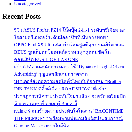
Uncategorized
Recent Posts
รีวิว ASUS ProArt PZ14 โน๊ตบุ๊ค 2-in-1 ระดับพรีเมี่ยม เอา
ใจสายครีเอเตอร์ระดับมืออาชีพที่เน้นการพกพา
OPPO Find X9 Ultra สมาร์ตโฟนซูมดีทุกคอนเสิร์ต ชวน
BEUS ซูมเก็บทุกโมเมนต์ความสนุกสุดคมชัด ใน
คอนเสิร์ต BUS LIGHT AS ONE
เอ้ก ดิจิทัล แนะนักการตลาดใช้ ‘Dynamic Insight-Driven
Advertising’ กุญแจพลิกเกมการตลาด
บราเดอร์ส่งต่อความสดใสทั่วไทยกับกิจกรรม “Brother
INK TANK ที่อิ้งค์เลือก ROADSHOW” ที่สร้าง
ปรากฏการณ์ความประทับใจมาแล้ว 4 จังหวัด เตรียมปิด
ท้ายความสุขที่ จ ชลบุรี 3 ส.ค.นี้
realme ร่วมสร้างความประทับใจในงาน “BACONTIME
THE MEMORY” พร้อมพาแฟนเกมสัมผัสประสบการณ์
Gaming Master อย่างใกล้ชิด