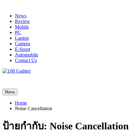
Skip
to
News
content
Review
Mobile
PC
Laptop
Camera
E-Sport
Automobile
Contact Us
108 Gadget
รวบรวมเรื่องราว Gadget IT ,Laptop, Smartphone , ยานยนต์
Menu
Home
Noise Cancellation
ป้ายกำกับ:
Noise Cancellation