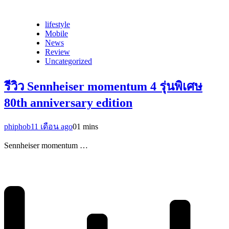
lifestyle
Mobile
News
Review
Uncategorized
รีวิว Sennheiser momentum 4 รุ่นพิเศษ
80th anniversary edition
phiphob
11 เดือน ago
0
1 mins
Sennheiser momentum …