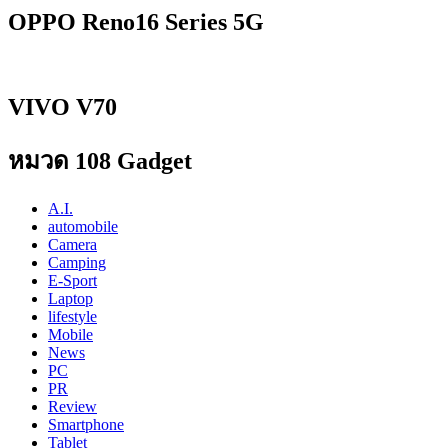
OPPO Reno16 Series 5G
VIVO V70
หมวด 108 Gadget
A.I.
automobile
Camera
Camping
E-Sport
Laptop
lifestyle
Mobile
News
PC
PR
Review
Smartphone
Tablet