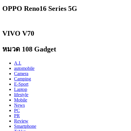
OPPO Reno16 Series 5G
VIVO V70
หมวด 108 Gadget
A.I.
automobile
Camera
Camping
E-Sport
Laptop
lifestyle
Mobile
News
PC
PR
Review
Smartphone