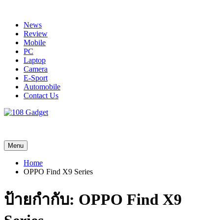
Skip
to
News
content
Review
Mobile
PC
Laptop
Camera
E-Sport
Automobile
Contact Us
108 Gadget
รวบรวมเรื่องราว Gadget IT ,Laptop, Smartphone , ยานยนต์
Menu
Home
OPPO Find X9 Series
ป้ายกำกับ:
OPPO Find X9