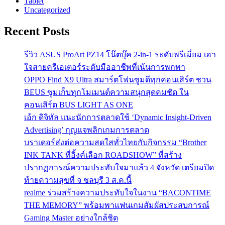
Tablet
Uncategorized
Recent Posts
รีวิว ASUS ProArt PZ14 โน๊ตบุ๊ค 2-in-1 ระดับพรีเมี่ยม เอา
ใจสายครีเอเตอร์ระดับมืออาชีพที่เน้นการพกพา
OPPO Find X9 Ultra สมาร์ตโฟนซูมดีทุกคอนเสิร์ต ชวน
BEUS ซูมเก็บทุกโมเมนต์ความสนุกสุดคมชัด ใน
คอนเสิร์ต BUS LIGHT AS ONE
เอ้ก ดิจิทัล แนะนักการตลาดใช้ ‘Dynamic Insight-Driven
Advertising’ กุญแจพลิกเกมการตลาด
บราเดอร์ส่งต่อความสดใสทั่วไทยกับกิจกรรม “Brother
INK TANK ที่อิ้งค์เลือก ROADSHOW” ที่สร้าง
ปรากฏการณ์ความประทับใจมาแล้ว 4 จังหวัด เตรียมปิด
ท้ายความสุขที่ จ ชลบุรี 3 ส.ค.นี้
realme ร่วมสร้างความประทับใจในงาน “BACONTIME
THE MEMORY” พร้อมพาแฟนเกมสัมผัสประสบการณ์
Gaming Master อย่างใกล้ชิด