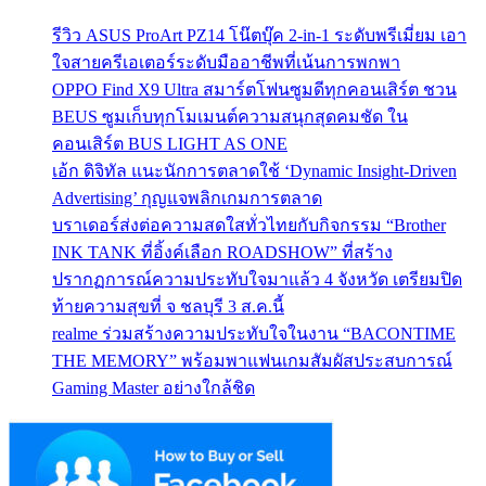
รีวิว ASUS ProArt PZ14 โน๊ตบุ๊ค 2-in-1 ระดับพรีเมี่ยม เอา
ใจสายครีเอเตอร์ระดับมืออาชีพที่เน้นการพกพา
OPPO Find X9 Ultra สมาร์ตโฟนซูมดีทุกคอนเสิร์ต ชวน
BEUS ซูมเก็บทุกโมเมนต์ความสนุกสุดคมชัด ใน
คอนเสิร์ต BUS LIGHT AS ONE
เอ้ก ดิจิทัล แนะนักการตลาดใช้ ‘Dynamic Insight-Driven
Advertising’ กุญแจพลิกเกมการตลาด
บราเดอร์ส่งต่อความสดใสทั่วไทยกับกิจกรรม “Brother
INK TANK ที่อิ้งค์เลือก ROADSHOW” ที่สร้าง
ปรากฏการณ์ความประทับใจมาแล้ว 4 จังหวัด เตรียมปิด
ท้ายความสุขที่ จ ชลบุรี 3 ส.ค.นี้
realme ร่วมสร้างความประทับใจในงาน “BACONTIME
THE MEMORY” พร้อมพาแฟนเกมสัมผัสประสบการณ์
Gaming Master อย่างใกล้ชิด