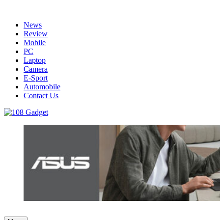
Skip
to
News
content
Review
Mobile
PC
Laptop
Camera
E-Sport
Automobile
Contact Us
108 Gadget
รวบรวมเรื่องราว Gadget IT ,Laptop, Smartphone , ยานยนต์