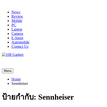
Skip
to
News
content
Review
Mobile
PC
Laptop
Camera
E-Sport
Automobile
Contact Us
108 Gadget
รวบรวมเรื่องราว Gadget IT ,Laptop, Smartphone , ยานยนต์
Menu
Home
Sennheiser
ป้ายกำกับ:
Sennheiser