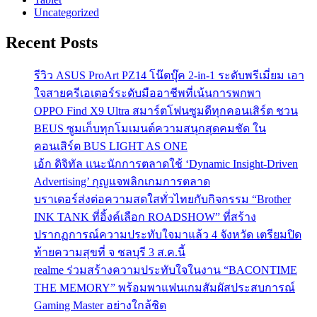
Uncategorized
Recent Posts
รีวิว ASUS ProArt PZ14 โน๊ตบุ๊ค 2-in-1 ระดับพรีเมี่ยม เอา
ใจสายครีเอเตอร์ระดับมืออาชีพที่เน้นการพกพา
OPPO Find X9 Ultra สมาร์ตโฟนซูมดีทุกคอนเสิร์ต ชวน
BEUS ซูมเก็บทุกโมเมนต์ความสนุกสุดคมชัด ใน
คอนเสิร์ต BUS LIGHT AS ONE
เอ้ก ดิจิทัล แนะนักการตลาดใช้ ‘Dynamic Insight-Driven
Advertising’ กุญแจพลิกเกมการตลาด
บราเดอร์ส่งต่อความสดใสทั่วไทยกับกิจกรรม “Brother
INK TANK ที่อิ้งค์เลือก ROADSHOW” ที่สร้าง
ปรากฏการณ์ความประทับใจมาแล้ว 4 จังหวัด เตรียมปิด
ท้ายความสุขที่ จ ชลบุรี 3 ส.ค.นี้
realme ร่วมสร้างความประทับใจในงาน “BACONTIME
THE MEMORY” พร้อมพาแฟนเกมสัมผัสประสบการณ์
Gaming Master อย่างใกล้ชิด