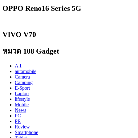
OPPO Reno16 Series 5G
VIVO V70
หมวด 108 Gadget
A.I.
automobile
Camera
Camping
E-Sport
Laptop
lifestyle
Mobile
News
PC
PR
Review
Smartphone
Tablet