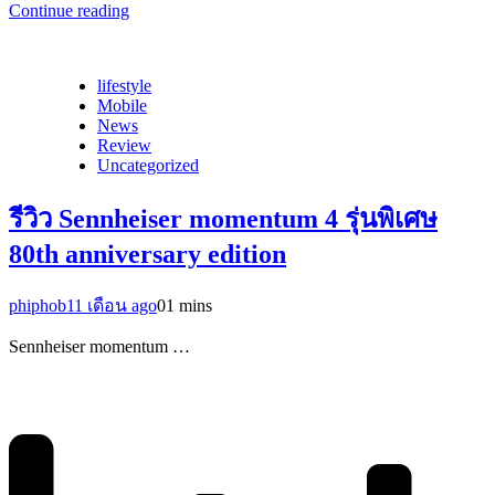
Continue reading
lifestyle
Mobile
News
Review
Uncategorized
รีวิว Sennheiser momentum 4 รุ่นพิเศษ
80th anniversary edition
phiphob
11 เดือน ago
0
1 mins
Sennheiser momentum …