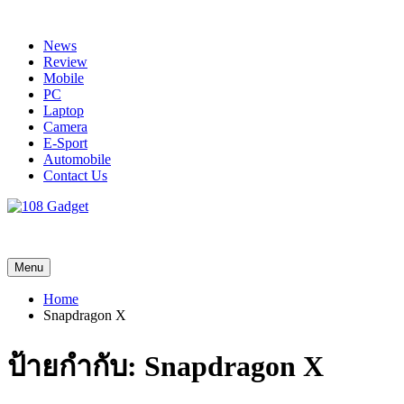
Skip
to
News
content
Review
Mobile
PC
Laptop
Camera
E-Sport
Automobile
Contact Us
108 Gadget
รวบรวมเรื่องราว Gadget IT ,Laptop, Smartphone , ยานยนต์
Menu
Home
Snapdragon X
ป้ายกำกับ:
Snapdragon X