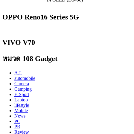
OPPO Reno16 Series 5G
VIVO V70
หมวด 108 Gadget
A.I.
automobile
Camera
Camping
E-Sport
Laptop
lifestyle
Mobile
News
PC
PR
Review