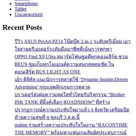
Smartphone
Tablet
Uncategorized
Recent Posts
รีวิว ASUS ProArt PZ14 โน๊ตบุ๊ค 2-in-1 ระดับพรีเมี่ยม เอา
ใจสายครีเอเตอร์ระดับมืออาชีพที่เน้นการพกพา
OPPO Find X9 Ultra สมาร์ตโฟนซูมดีทุกคอนเสิร์ต ชวน
BEUS ซูมเก็บทุกโมเมนต์ความสนุกสุดคมชัด ใน
คอนเสิร์ต BUS LIGHT AS ONE
เอ้ก ดิจิทัล แนะนักการตลาดใช้ ‘Dynamic Insight-Driven
Advertising’ กุญแจพลิกเกมการตลาด
บราเดอร์ส่งต่อความสดใสทั่วไทยกับกิจกรรม “Brother
INK TANK ที่อิ้งค์เลือก ROADSHOW” ที่สร้าง
ปรากฏการณ์ความประทับใจมาแล้ว 4 จังหวัด เตรียมปิด
ท้ายความสุขที่ จ ชลบุรี 3 ส.ค.นี้
realme ร่วมสร้างความประทับใจในงาน “BACONTIME
THE MEMORY” พร้อมพาแฟนเกมสัมผัสประสบการณ์