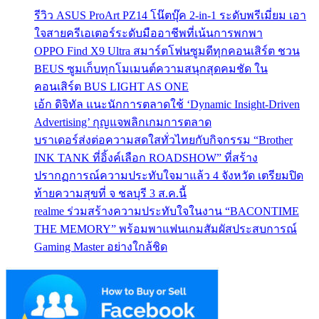
รีวิว ASUS ProArt PZ14 โน๊ตบุ๊ค 2-in-1 ระดับพรีเมี่ยม เอา
ใจสายครีเอเตอร์ระดับมืออาชีพที่เน้นการพกพา
OPPO Find X9 Ultra สมาร์ตโฟนซูมดีทุกคอนเสิร์ต ชวน
BEUS ซูมเก็บทุกโมเมนต์ความสนุกสุดคมชัด ใน
คอนเสิร์ต BUS LIGHT AS ONE
เอ้ก ดิจิทัล แนะนักการตลาดใช้ ‘Dynamic Insight-Driven
Advertising’ กุญแจพลิกเกมการตลาด
บราเดอร์ส่งต่อความสดใสทั่วไทยกับกิจกรรม “Brother
INK TANK ที่อิ้งค์เลือก ROADSHOW” ที่สร้าง
ปรากฏการณ์ความประทับใจมาแล้ว 4 จังหวัด เตรียมปิด
ท้ายความสุขที่ จ ชลบุรี 3 ส.ค.นี้
realme ร่วมสร้างความประทับใจในงาน “BACONTIME
THE MEMORY” พร้อมพาแฟนเกมสัมผัสประสบการณ์
Gaming Master อย่างใกล้ชิด