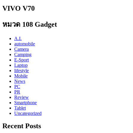
VIVO V70
หมวด 108 Gadget
A.I.
automobile
Camera
Camping
E-Sport
Laptop
lifestyle
Mobile
News
PC
PR
Review
Smartphone
Tablet
Uncategorized
Recent Posts