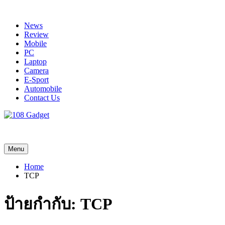
Skip
to
News
content
Review
Mobile
PC
Laptop
Camera
E-Sport
Automobile
Contact Us
108 Gadget
รวบรวมเรื่องราว Gadget IT ,Laptop, Smartphone , ยานยนต์
Menu
Home
TCP
ป้ายกำกับ:
TCP