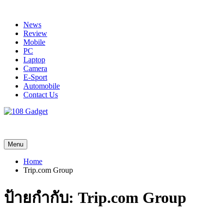
Skip
to
News
content
Review
Mobile
PC
Laptop
Camera
E-Sport
Automobile
Contact Us
108 Gadget
รวบรวมเรื่องราว Gadget IT ,Laptop, Smartphone , ยานยนต์
Menu
Home
Trip.com Group
ป้ายกำกับ:
Trip.com Group