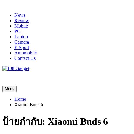
Skip
to
News
content
Review
Mobile
PC
Laptop
Camera
E-Sport
Automobile
Contact Us
108 Gadget
รวบรวมเรื่องราว Gadget IT ,Laptop, Smartphone , ยานยนต์
Menu
Home
Xiaomi Buds 6
ป้ายกำกับ:
Xiaomi Buds 6