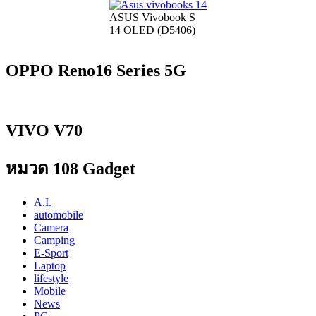
ASUS Vivobook S
14 OLED (D5406)
OPPO Reno16 Series 5G
VIVO V70
หมวด 108 Gadget
A.I.
automobile
Camera
Camping
E-Sport
Laptop
lifestyle
Mobile
News