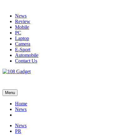
Skip
to
News
content
Review
Mobile
PC
Laptop
Camera
E-Sport
Automobile
Contact Us
108 Gadget
รวบรวมเรื่องราว Gadget IT ,Laptop, Smartphone , ยานยนต์
Menu
Home
News
News
PR