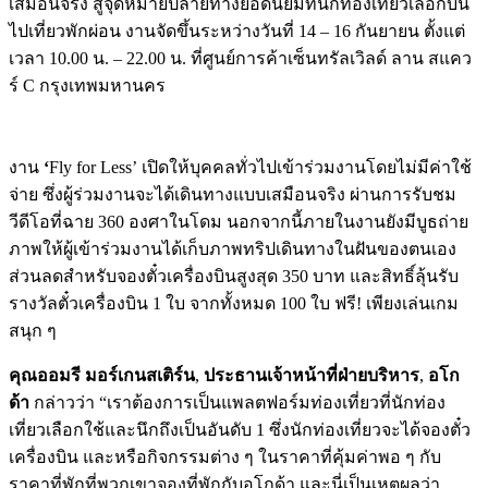
เสมือนจริง สู่จุดหมายปลายทางยอดนิยมที่นักท่องเที่ยวเลือกบิน
ไปเที่ยวพักผ่อน งานจัดขึ้นระหว่างวันที่ 14 – 16 กันยายน ตั้งแต่
เวลา 10.00 น. – 22.00 น. ที่ศูนย์การค้าเซ็นทรัลเวิลด์ ลาน สแคว
ร์ C กรุงเทพมหานคร
งาน
‘
Fly for Less’
เปิดให้บุคคลทั่วไปเข้าร่วมงานโดยไม่มีค่าใช้
จ่าย ซึ่งผู้ร่วมงานจะได้เดินทางแบบเสมือนจริง ผ่านการรับชม
วีดีโอที่ฉาย 360 องศาในโดม นอกจากนี้ภายในงานยังมีบูธถ่าย
ภาพให้ผู้เข้าร่วมงานได้เก็บภาพทริปเดินทางในฝันของตนเอง
ส่วนลดสำหรับจองตั๋วเครื่องบินสูงสุด 350 บาท และสิทธิ์ลุ้นรับ
รางวัลตั๋วเครื่องบิน 1 ใบ จากทั้งหมด 100 ใบ ฟรี! เพียงเล่นเกม
สนุก ๆ
คุณออมรี มอร์เกนสเติร์น
,
ประธานเจ้าหน้าที่ฝ่ายบริหาร
,
อโก
ด้า
กล่าวว่า “เราต้องการเป็นแพลตฟอร์มท่องเที่ยวที่นักท่อง
เที่ยวเลือกใช้และนึกถึงเป็นอันดับ 1 ซึ่งนักท่องเที่ยวจะได้จองตั๋ว
เครื่องบิน และหรือกิจกรรมต่าง ๆ ในราคาที่คุ้มค่าพอ ๆ กับ
ราคาที่พักที่พวกเขาจองที่พักกับอโกด้า และนี่เป็นเหตุผลว่า