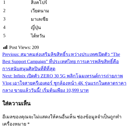
1
สิงคโปร์
2
เวียดนาม
3
มาเลเซีย
4
ญี่ปุ่น
5
ไต้หวัน
Post Views:
209
Previous:
สมาคมส่งเสริมลิขสิทธิ์ระหว่างประเทศเปิดตัว “The
แนะแนว
Best Support Campaign” ที่ประเทศไทย การเคารพลิขสิทธิ์คือ
เรื่อง
การสนับสนุนศิลปินที่ดีที่สุด
Next:
Infinix เปิดตัว ZERO 30 5G พลิกโฉมเทรนด์การถ่ายภาพ
Vlog เอาใจสายครีเอเตอร์ ชูกล้องหน้า 4K รุ่นแรกในตลาดราคา
กลาง ขายแล้ววันนี้! เริ่มต้นเพียง 10,999 บาท
ใส่ความเห็น
อีเมลของคุณจะไม่แสดงให้คนอื่นเห็น
ช่องข้อมูลจำเป็นถูกทำ
เครื่องหมาย
*