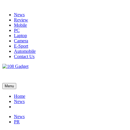
Skip
to
News
content
Review
Mobile
PC
Laptop
Camera
E-Sport
Automobile
Contact Us
108 Gadget
รวบรวมเรื่องราว Gadget IT ,Laptop, Smartphone , ยานยนต์
Menu
Home
News
News
PR