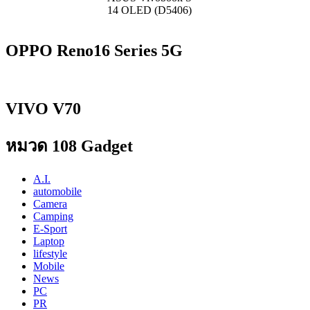
14 OLED (D5406)
OPPO Reno16 Series 5G
VIVO V70
หมวด 108 Gadget
A.I.
automobile
Camera
Camping
E-Sport
Laptop
lifestyle
Mobile
News
PC
PR