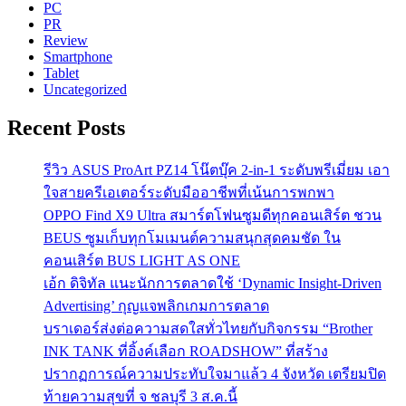
PC
PR
Review
Smartphone
Tablet
Uncategorized
Recent Posts
รีวิว ASUS ProArt PZ14 โน๊ตบุ๊ค 2-in-1 ระดับพรีเมี่ยม เอา
ใจสายครีเอเตอร์ระดับมืออาชีพที่เน้นการพกพา
OPPO Find X9 Ultra สมาร์ตโฟนซูมดีทุกคอนเสิร์ต ชวน
BEUS ซูมเก็บทุกโมเมนต์ความสนุกสุดคมชัด ใน
คอนเสิร์ต BUS LIGHT AS ONE
เอ้ก ดิจิทัล แนะนักการตลาดใช้ ‘Dynamic Insight-Driven
Advertising’ กุญแจพลิกเกมการตลาด
บราเดอร์ส่งต่อความสดใสทั่วไทยกับกิจกรรม “Brother
INK TANK ที่อิ้งค์เลือก ROADSHOW” ที่สร้าง
ปรากฏการณ์ความประทับใจมาแล้ว 4 จังหวัด เตรียมปิด
ท้ายความสุขที่ จ ชลบุรี 3 ส.ค.นี้