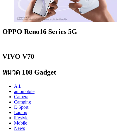
OPPO Reno16 Series 5G
VIVO V70
หมวด 108 Gadget
A.I.
automobile
Camera
Camping
E-Sport
Laptop
lifestyle
Mobile
News