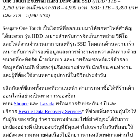
One Touch External Hard Drive and SSD
(HDD: 1TB –
2,250 บาท จนถึงขนาด 5TB – 4,990 บาท | SSD: 1TB – 3,390 บาท
และ 2TB – 5,990 บาท)
Seagate One Touch เป็นไดรฟ์ที่ออกแบบมาให้พกพาไฟล์สำคัญ
ได้สะดวก รุ่น HDD เหมาะสำหรับการจัดเก็บภาพถ่าย วิดีโอ
และไฟล์งานจำนวนมาก ขณะที่รุ่น SSD โดดเด่นด้านความเร็ว
เหมาะกับการสำรองข้อมูลและการทำงานระหว่างเดินทาง ด้วย
ขนาดที่กะทัดรัด น้ำหนักเบา และมาพร้อมซอฟต์แวร์สำรอง
ข้อมูลอัตโนมัติ ทั้งสองรุ่นจึงเหมาะสำหรับนักเรียน คนทำงาน
และผู้ที่ต้องใช้งานหลายอุปกรณ์ในชีวิตประจำวัน
ผลิตภัณฑ์ซีเกททั้งหมดที่เราแนะนำ สามารถหาซื้อได้ที่ร้านค้า
ออนไลน์อย่างเป็นทางการของซีเก
ทบน
Shopee
และ
Lazada
พร้อมการรับประกัน 3 ปี และ
บริการ
Rescue Data Recovery Services
* ที่ช่วยเพิ่มความอุ่นใจให้
กับผู้รับของขวัญ ว่าความทรงจำและไฟล์สำคัญจะได้รับการ
ปกป้องอย่างดี เป็นของขวัญที่มีคุณค่าไม่เฉพาะในวันที่มอบให้
แต่ยังคงความหมายต่อเนื่องไปอีกยาวนานหลังเทศกาลผ่านไป