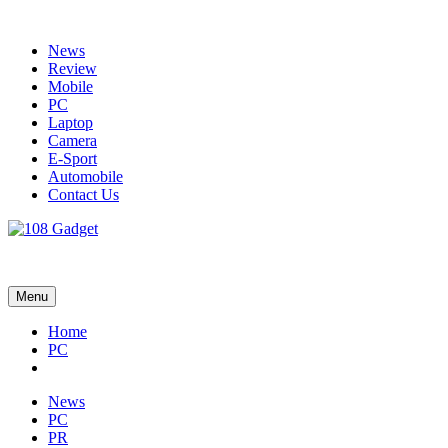
Skip
to
News
content
Review
Mobile
PC
Laptop
Camera
E-Sport
Automobile
Contact Us
108 Gadget
รวบรวมเรื่องราว Gadget IT ,Laptop, Smartphone , ยานยนต์
Menu
Home
PC
News
PC
PR