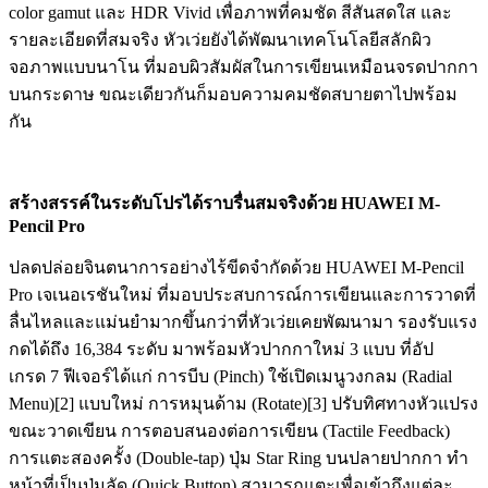
color gamut และ HDR Vivid เพื่อภาพที่คมชัด สีสันสดใส และ
รายละเอียดที่สมจริง หัวเว่ยยังได้พัฒนาเทคโนโลยีสลักผิว
จอภาพแบบนาโน ที่มอบผิวสัมผัสในการเขียนเหมือนจรดปากกา
บนกระดาษ ขณะเดียวกันก็มอบความคมชัดสบายตาไปพร้อม
กัน
สร้างสรรค์ในระดับโปรได้
ราบรื่นสมจริงด้วย
HUAWEI M-
Pencil Pro
ปลดปล่อยจินตนาการอย่างไร้ขีดจำกัดด้วย HUAWEI M-Pencil
Pro เจเนอเรชันใหม่ ที่มอบประสบการณ์การเขียนและการวาดที่
ลื่นไหลและแม่นยำมากขึ้นกว่าที่หัวเว่ยเคยพัฒนามา รองรับแรง
กดได้ถึง 16,384 ระดับ มาพร้อมหัวปากกาใหม่ 3 แบบ ที่อัป
เกรด 7 ฟีเจอร์ได้แก่ การบีบ (Pinch) ใช้เปิดเมนูวงกลม (Radial
Menu)[2] แบบใหม่ การหมุนด้าม (Rotate)[3] ปรับทิศทางหัวแปรง
ขณะวาดเขียน การตอบสนองต่อการเขียน (Tactile Feedback)
การแตะสองครั้ง (Double-tap) ปุ่ม Star Ring บนปลายปากกา ทำ
หน้าที่เป็นปุ่มลัด (Quick Button) สามารถแตะเพื่อเข้าถึงแต่ละ