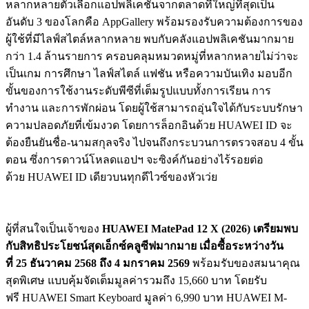
หลากหลายตัวเลือกแอปพลิเคชันจากตลาดที่ใหญ่ที่สุดเป็น
อันดับ 3 ของโลกคือ AppGallery พร้อมรองรับความต้องการของ
ผู้ใช้ที่มีไลฟ์สไตล์หลากหลาย พบกับคลังแอปพลิเคชันมากมาย
กว่า 1.4 ล้านรายการ ครอบคลุมหมวดหมู่ที่หลากหลายไม่ว่าจะ
เป็นเกม การศึกษา ไลฟ์สไตล์ แฟชัน หรือความบันเทิง มอบอีก
ขั้นของการใช้งานระดับพีซีที่เต็มรูปแบบทั้งการเรียน การ
ทำงาน และการพักผ่อน โดยผู้ใช้สามารถอุ่นใจได้กับระบบรักษา
ความปลอดภัยที่เข้มงวด โดยการล็อกอินด้วย HUAWEI ID จะ
ต้องยืนยันชื่อ-นามสกุลจริง ไปจนถึงกระบวนการตรวจสอบ 4 ขั้น
ตอน ซึ่งการดาวน์โหลดแอปฯ จะซิงค์กันอย่างไร้รอยต่อ
ด้วย HUAWEI ID เดียวบนทุกดีไวซ์ของหัวเว่ย
ผู้ที่สนใจเป็นเจ้าของ
HUAWEI MatePad 12 X (2026) เตรียมพบ
กับสิทธิประโยชน์สุดเอ็กซ์คลูซีฟมากมาย
เมื่อซื้อระหว่างวัน
ที่
25 ธันวาคม 2568 ถึง 4 มกราคม 2569
พร้อมรับของสมนาคุณ
สุดพิเศษ แบบคุ้มจัดเต็มมูลค่ารวมถึง 15,660 บาท โดยรับ
ฟรี HUAWEI Smart Keyboard มูลค่า 6,990 บาท HUAWEI M-