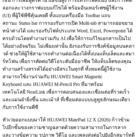
เช่น การเพิ่มสูตรคำนวณขั้นสูง การแทรกไฟล์แนบ และการคัด
ลอกและวางกราฟแบบแก้ไขได้ พร้อมอินเทอร์เฟซผู้ใช้งาน
(UI) ที่ผู้ใช้พีซีคุ้นเคยดี ทั้งแถบเครื่องมือ Toolbar แถบ
สถานะ Status bar การรองรับการเปิด Multi-tab สามารถย่อขยาย
หน้าต่างได้ และรองรับไฟล์ประเภท Word, Excel, Powerpoint ได้
ครบถ้วนโดยทำงานร่วมกับ AI เพื่อให้การแก้ไขเอกสารเป็นไป
ได้อย่างอัจฉริยะ ไม่เพียงเท่านั้น ยังรองรับการซิงค์ข้อมูลบนคลา
วด์ ช่วยให้ผู้ใช้สามารถทำงานต่อเนื่องได้ทั้งบนแท็บเล็ตและสมา
ร์ทโฟน เพื่อการตัดต่อวิดีโอระดับมืออาชีพ ให้แท็บเล็ตของคุณ
ทำงานสร้างสรรค์ได้อย่างอิสระในทุกที่ ทั้งหมดนี้ผู้ใช้งาน
สามารถใช้งานร่วมกับ HUAWEI Smart Magnetic
Keyboard และ HUAWEI M-Pencil Pro ที่มาพร้อม
เทคโนโลยี NearLink เพื่อการตอบสนองและเชื่อมต่อที่รวดเร็ว
และแม่นยำยิ่งขึ้น และเม้าส์ ที่เชื่อมต่อแบบบลูทูธลักษณะเดียว
กับการใช้งานพีซี
หัวเว่ยออกแบบมาให้ HUAWEI MatePad 12 X (2026) ก้าวข้าม
ไปอีกขั้นของความชาญฉลาดด้วยความสามารถในการลาก
และวางข้อความ รูปภาพ วิดีโอ และเพลงส่งต่อไปยังอีกสมาร์ทดี