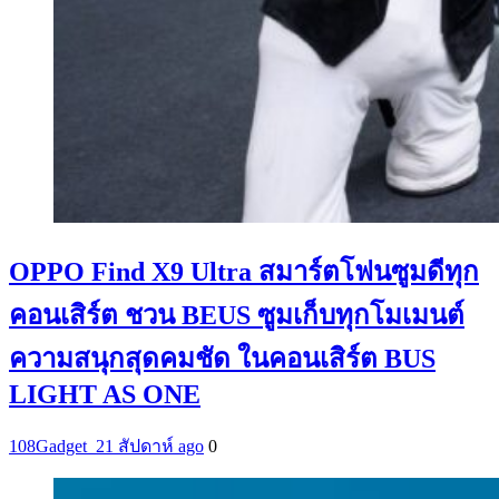
OPPO Find X9 Ultra สมาร์ตโฟนซูมดีทุก
คอนเสิร์ต ชวน BEUS ซูมเก็บทุกโมเมนต์
ความสนุกสุดคมชัด ในคอนเสิร์ต BUS
LIGHT AS ONE
108Gadget_2
1 สัปดาห์ ago
0