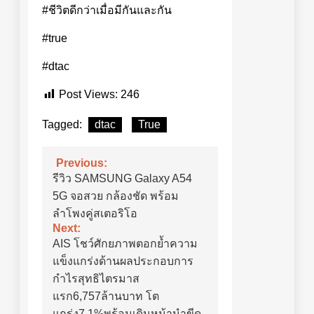
#ชีวิตดีกว่าเมื่อมีกันและกัน
#true
#dtac
Post Views:
246
Tagged:
dtac
True
Previous:
แนะแนว
รีวิว SAMSUNG Galaxy A54
เรื่อง
5G จอสวย กล้องชัด พร้อม
ลำโพงคู่สเตอริโอ
Next:
AIS โชว์ศักยภาพตอกย้ำความ
แข็งแกร่งด้านผลประกอบการ
กำไรสุทธิไตรมาส
แรก6,757ล้านบาท โต
แกร่ง7.1%พร้อมเดินหน้านำขีด