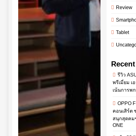
Review
Smartph
Tablet
Uncatego
Recent
รีวิว AS
พรีเมี่ยม 
เน้นการพ
OPPO Fi
คอนเสิร์ต
สนุกสุดคม
ONE