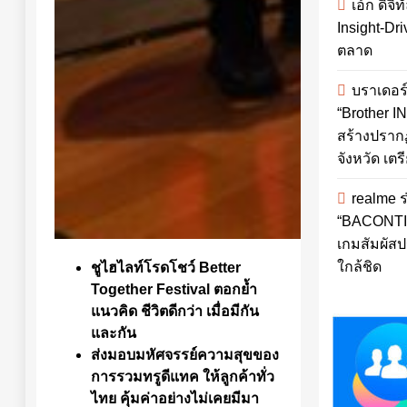
เอ้ก ดิจ
Insight-Dr
ตลาด
บราเดอร
“Brother I
สร้างปราก
จังหวัด เตร
realme 
“BACONTI
เกมสัมผัส
ใกล้ชิด
ชูไฮไลท์โรดโชว์
Better
Together Festival ตอกย้ำ
แนวคิด ชีวิตดีกว่า เมื่อมีกัน
และกัน
ส่งมอบมหัศจรรย์ความสุขของ
การรวมทรูดีแทค ให้ลูกค้าทั่ว
ไทย คุ้มค่าอย่างไม่เคยมีมา