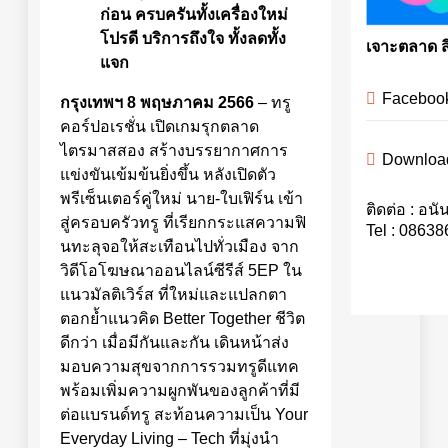
ก่อน ครบครันทั้งเครื่องใหม่
โปรดี บริการถึงใจ ทั้งลดทั้ง
เจาะตลาด 
แจก
Facebook 
กรุงเทพฯ
8 พฤษภาคม 2566
– ทรู
คอร์ปอเรชั่น เปิดเกมรุกตลาด
ไตรมาสสอง สร้างบรรยากาศการ
Downloa
แข่งขันเข้มข้นยิ่งขึ้น หลังเปิดตัว
พรีเซ็นเตอร์คู่ใหม่ นาย-ใบเฟิร์น เข้า
ติดต่อ : อนั
สู่ครอบครัวทรู ที่เรียกกระแสความฟิ
Tel : 0863
นทะลุจอให้สะเทือนไปทั่วเมือง จาก
วิดีโอโฆษณาออนไลน์ซีรีส์ 5EP ใน
แนวมัลติเวิร์ส ที่ใหม่และแปลกตา
ตอกย้ำแนวคิด Better Together ชีวิต
ดีกว่า เมื่อมีกันและกัน เดินหน้าส่ง
มอบความสุขจากการรวมทรูดีแทค
พร้อมเพิ่มความผูกพันของลูกค้าที่มี
ต่อแบรนด์ทรู สะท้อนความเป็น Your
Everyday Living – Tech ที่มุ่งนำ