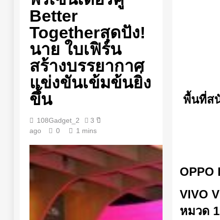
Better
Togetherสุดปัง!
นาย ใบเฟิร์น
สร้างบรรยากาศ
แข่งขันเข้มข้นยิ่ง
ขึ้น
พื้นที
108Gadget_2
3 ปี
ago
0
1 mins
OPPO R
VIVO V
หมวด 1