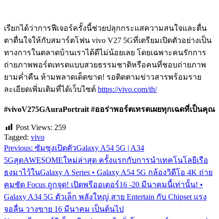
เรียกได้ว่าการฟีเจอร์ครั้งนี้ช่วยปลุกกระแสความสนใจและตื่น
ตาตื่นใจให้กับสมาร์ตโฟน vivo V27 5Gที่เตรียมเปิดตัวอย่างเป็น
ทางการในตลาดบ้านเราได้ดีไม่น้อยเลย โดยเฉพาะคนรักการ
ถ่ายภาพพอร์ตเทรตแบบสวยธรรมชาติหรือคนที่ชอบถ่ายภาพ
ยามค่ำคืน ห้ามพลาดเด็ดขาด! รอติดตามข่าวสารพร้อมราย
ละเอียดเพิ่มเติมที่ได้เว็บไซต์
https://vivo.com/th/
#vivoV275GAuraPortrait #
ออร่าพอร์ตเทรตเผยทุกเฉดที่เป็นคุณ
Post Views:
259
Tagged:
vivo
Previous:
ซัมซุงเปิดตัวGalaxy A54 5G | A34
แนะแนว
5GสุดAWESOMEใหม่ล่าสุด ครั้งแรกกับการนำเทคโนโลยีเรือ
เรื่อง
ธงมาไว้ในGalaxy A Series • Galaxy A54 5G กล้องวิดีโอ 4K ถ่าย
คมชัด Focus ถูกจุด! เปิดพรีออเดอร์16 -20 มีนาคมนี้เท่านั้น! •
Galaxy A34 5G ตัวเล็ก พลังใหญ่ สาย Entertain กับ Chipset แรง
จอลื่น วางขาย 16 มีนาคม เป็นต้นไป