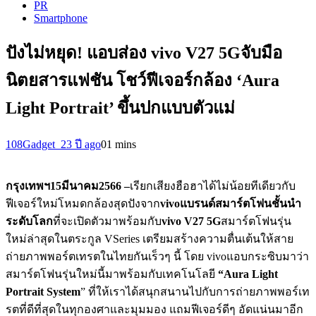
PR
Smartphone
ปังไม่หยุด! แอบส่อง vivo V27 5Gจับมือ
นิตยสารแฟชัน โชว์ฟีเจอร์กล้อง ‘Aura
Light Portrait’ ขึ้นปกแบบตัวแม่
108Gadget_2
3 ปี ago
0
1 mins
กรุงเทพฯ
1
5
มีนาคม
2566 –
เรียกเสียงฮือฮาได้ไม่น้อยทีเดียวกับ
ฟีเจอร์ใหม่โหมดกล้องสุดปังจาก
vivo
แบรนด์สมาร์ตโฟนชั้นนำ
ระดับโลก
ที่จะเปิดตัวมาพร้อมกับ
vivo V27 5G
สมาร์ตโฟนรุ่น
ใหม่ล่าสุดในตระกูล VSeries เตรียมสร้างความตื่นเต้นให้สาย
ถ่ายภาพพอร์ตเทรตในไทยกันเร็วๆ นี้ โดย vivoแอบกระซิบมาว่า
สมาร์ตโฟนรุ่นใหม่นี้มาพร้อมกับเทคโนโลยี
“Aura Light
Portrait System
” ที่ให้เราได้สนุกสนานไปกับการถ่ายภาพพอร์เท
รตที่ดีที่สุดในทุกองศาและมุมมอง แถมฟีเจอร์ดีๆ อัดแน่นมาอีก