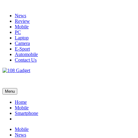
Skip
to
News
content
Review
Mobile
PC
Laptop
Camera
E-Sport
Automobile
Contact Us
108 Gadget
รวบรวมเรื่องราว Gadget IT ,Laptop, Smartphone , ยานยนต์
Menu
Home
Mobile
Smartphone
Mobile
News