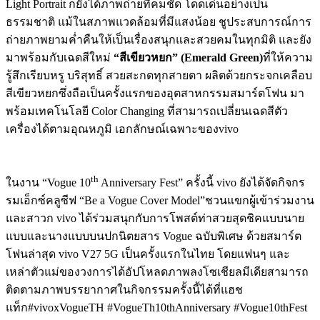
Light Portrait ก็ยังได้ภาพถ่ายที่คมชัด โดดเด่นอย่างเป็น
ธรรมชาติ แม้ในสภาพแวดล้อมที่มีแสงน้อย ชูประสบการณ์การ
ถ่ายภาพยามค่ำคืนให้เป็นเรื่องสนุกและสวยคมในทุกมิติ และยัง
มาพร้อมกับเฉดสีใหม่
“สีเขียวหยก” (
Emerald Green)
ที่ให้ความ
รู้สึกเรียบหรู บริสุทธิ์ สวยสะกดทุกสายตา ผลิตด้วยกระจกเคลือบ
สีเขียวหยกซึ่งถือเป็นครั้งแรกของอุตสาหกรรมสมาร์ตโฟน มา
พร้อมเทคโนโลยี Color Changing ที่สามารถเปลี่ยนเฉดสีตัว
เครื่องได้ตามอุณหภูมิ เอกลักษณ์เฉพาะของvivo
th
ในงาน “Vogue 10
Anniversary Fest” ครั้งนี้ vivo ยังได้จัดกิจกร
รมเอ็กซ์คลูซีฟ “Be a Vogue Cover Model”ชวนแขกผู้เข้าร่วมงาน
และสาวก vivo ได้ร่วมสนุกกับการโพสต์ท่าสวยสุดชิคแบบนาย
แบบและนางแบบบนปกนิตยสาร Vogue ฉบับพิเศษ ด้วยสมาร์ต
โฟนล่าสุด vivo V27 5G เป็นครั้งแรกในไทย โดยแฟนๆ และ
เหล่าตัวแม่ของวงการได้อัปโหลดภาพลงโซเชียลมีเดียสามารถ
ติดตามภาพบรรยากาศในกิจกรรมครั้งนี้ได้ที่แฮช
แท็ก#vivoxVogueTH #VogueTh10thAnniversary #Vogue10thFest