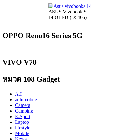
ASUS Vivobook S
14 OLED (D5406)
OPPO Reno16 Series 5G
VIVO V70
หมวด 108 Gadget
A.I.
automobile
Camera
Camping
E-Sport
Laptop
lifestyle
Mobile
News