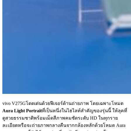
vivo V275Gโดดเด่นด้วยฟีเจอร์ด้านถ่ายภาพ โดยเฉพาะโหมด
Aura Light Portrait
ที่เป็นหนึ่งในไฮไลท์สำคัญของรุ่นนี้ ให้ลุคที่
ดูสวยธรรมชาติพร้อมเม็ดสีภาพคมชัดระดับ HD ในทุกราย
ละเอียดหรือจะถ่ายภาพกลางคืนจากกล้องหลักด้วยโหมด Aura