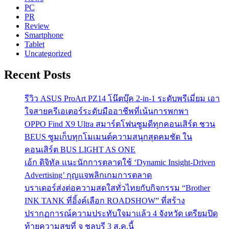
PC
PR
Review
Smartphone
Tablet
Uncategorized
Recent Posts
รีวิว ASUS ProArt PZ14 โน๊ตบุ๊ค 2-in-1 ระดับพรีเมี่ยม เอา
ใจสายครีเอเตอร์ระดับมืออาชีพที่เน้นการพกพา
OPPO Find X9 Ultra สมาร์ตโฟนซูมดีทุกคอนเสิร์ต ชวน
BEUS ซูมเก็บทุกโมเมนต์ความสนุกสุดคมชัด ใน
คอนเสิร์ต BUS LIGHT AS ONE
เอ้ก ดิจิทัล แนะนักการตลาดใช้ ‘Dynamic Insight-Driven
Advertising’ กุญแจพลิกเกมการตลาด
บราเดอร์ส่งต่อความสดใสทั่วไทยกับกิจกรรม “Brother
INK TANK ที่อิ้งค์เลือก ROADSHOW” ที่สร้าง
ปรากฏการณ์ความประทับใจมาแล้ว 4 จังหวัด เตรียมปิด
ท้ายความสุขที่ จ ชลบุรี 3 ส.ค.นี้