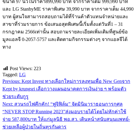
ขนาด 97 นิ้วในราคา899,990 บาท จากราคาเต็ม 999,990 บาท
และ LG StanbyME ราคาพิเศษ 39,990 บาท จากราคาเต็ม 44,990
บาท ผู้สนใจสามารถสอบถามได้ที่ร้านค้าตัวแทนจำหน่ายและ
สาขาที่ร่วมรายการ ข้อเสนอสุดพิเศษนี้เริ่มตั้งแต่วันที่1 – 31
กรกฎาคม 2566เท่านั้น สอบถามรายละเอียดเพิ่มเติมที่ศูนย์ข้อ
มูลแอลจี 0-2057-5757 และติดตามกิจกรรมต่างๆ จากแอลจีได้
ทาง
Post Views:
223
Tagged:
LG
Previous:
Kept Invest ทางเลือกใหม่การลงทุนเพื่อ New Genจาก
แนะแนว
Kept by krungsri เลือกวางแผนอนาคตการเงินง่าย ๆ พร้อมตัว
เรื่อง
ช่วยระดับกูรู
Next:
สวนรถไฟคึกคัก! “ฟูจิฟิล์ม” จัดมินิมาราธอนการกุศล
“NEVER STOP Running 2023”ส่งมอบรายได้โดยไม่หักค่าใช้
จ่าย 587,800บาท ให้แก่มูลนิธิ พอ.สว. เดินหน้าสนับสนุนแพทย์-
ช่วยเหลือผู้ป่วยในถิ่นทุรกันดาร