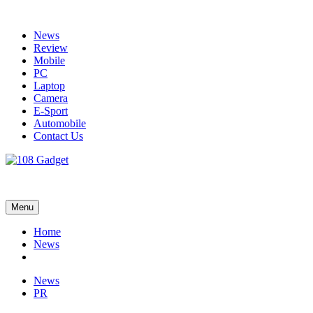
Skip
to
News
content
Review
Mobile
PC
Laptop
Camera
E-Sport
Automobile
Contact Us
108 Gadget
รวบรวมเรื่องราว Gadget IT ,Laptop, Smartphone , ยานยนต์
Menu
Home
News
News
PR