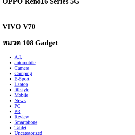
OPPO Reno16 Series 5G
VIVO V70
หมวด 108 Gadget
A.I.
automobile
Camera
Camping
E-Sport
Laptop
lifestyle
Mobile
News
PC
PR
Review
Smartphone
Tablet
Uncategorized