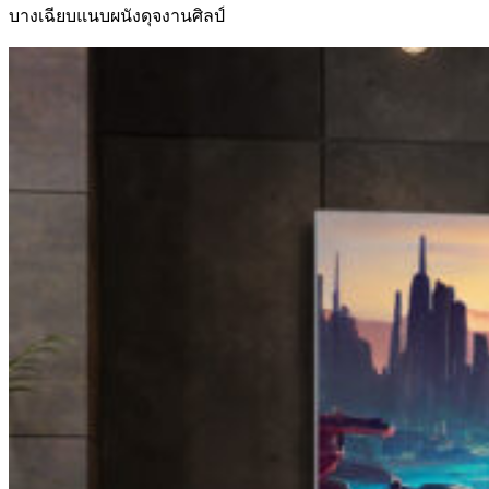
บางเฉียบแนบผนังดุจงานศิลป์