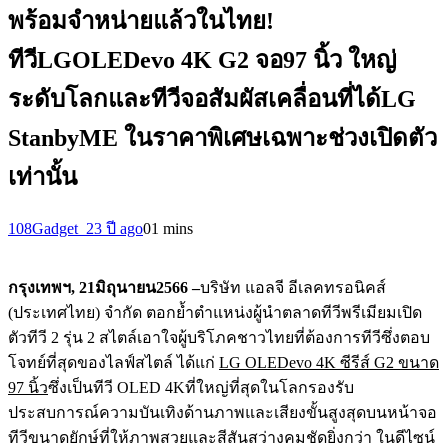
พร้อมจำหน่ายแล้วในไทย!
ทีวีLGOLEDevo 4K G2 จอ97 นิ้ว ใหญ่
ระดับโลกและทีวีจอสัมผัสเคลื่อนที่ได้LG
StanbyME ในราคาพิเศษเฉพาะช่วงเปิดตัว
เท่านั้น
108Gadget_2
3 ปี ago
0
1 mins
กรุงเทพฯ
, 21มิถุนายน2566 –
บริษัท แอลจี อีเลคทรอนิคส์
(ประเทศไทย) จำกัด ตอกย้ำตำแหน่งผู้นำตลาดทีวีพรีเมียมเปิด
ตัวทีวี 2 รุ่น 2 สไตล์เอาใจผู้บริโภคชาวไทยที่ต้องการทีวีซึ่งตอบ
โจทย์ที่สุดของไลฟ์สไตล์ ได้แก่
LG OLEDevo 4K ซีรีส์ G2 ขนาด
97 นิ้ว
ซึ่งเป็นทีวี OLED 4Kที่ใหญ่ที่สุดในโลกรองรับ
ประสบการณ์ความบันเทิงด้านภาพและเสียงขั้นสูงสุดบนหน้าจอ
ทีวีขนาดยักษ์ที่ให้ภาพสวยและสีสันสว่างคมชัดยิ่งกว่า ในดีไซน์