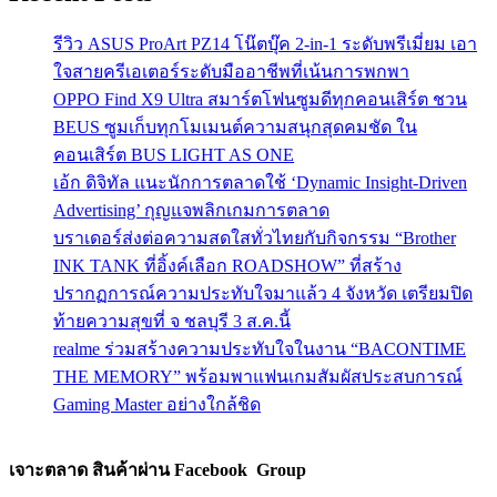
รีวิว ASUS ProArt PZ14 โน๊ตบุ๊ค 2-in-1 ระดับพรีเมี่ยม เอา
ใจสายครีเอเตอร์ระดับมืออาชีพที่เน้นการพกพา
OPPO Find X9 Ultra สมาร์ตโฟนซูมดีทุกคอนเสิร์ต ชวน
BEUS ซูมเก็บทุกโมเมนต์ความสนุกสุดคมชัด ใน
คอนเสิร์ต BUS LIGHT AS ONE
เอ้ก ดิจิทัล แนะนักการตลาดใช้ ‘Dynamic Insight-Driven
Advertising’ กุญแจพลิกเกมการตลาด
บราเดอร์ส่งต่อความสดใสทั่วไทยกับกิจกรรม “Brother
INK TANK ที่อิ้งค์เลือก ROADSHOW” ที่สร้าง
ปรากฏการณ์ความประทับใจมาแล้ว 4 จังหวัด เตรียมปิด
ท้ายความสุขที่ จ ชลบุรี 3 ส.ค.นี้
realme ร่วมสร้างความประทับใจในงาน “BACONTIME
THE MEMORY” พร้อมพาแฟนเกมสัมผัสประสบการณ์
Gaming Master อย่างใกล้ชิด
เจาะตลาด สินค้าผ่าน Facebook Group