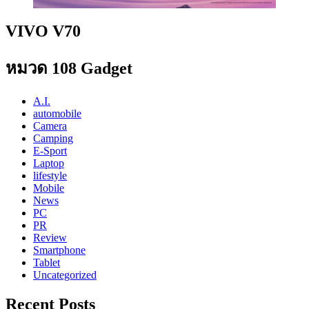
VIVO V70
หมวด 108 Gadget
A.I.
automobile
Camera
Camping
E-Sport
Laptop
lifestyle
Mobile
News
PC
PR
Review
Smartphone
Tablet
Uncategorized
Recent Posts