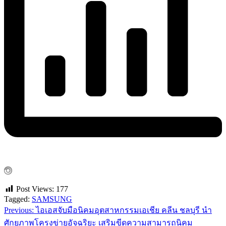
Post Views:
177
Tagged:
SAMSUNG
Previous:
ไอเอสจับมือนิคมอุตสาหกรรมเอเชีย คลีน ชลบุรี นำ
แนะแนว
ศักยภาพโครงข่ายอัจฉริยะ เสริมขีดความสามารถนิคม