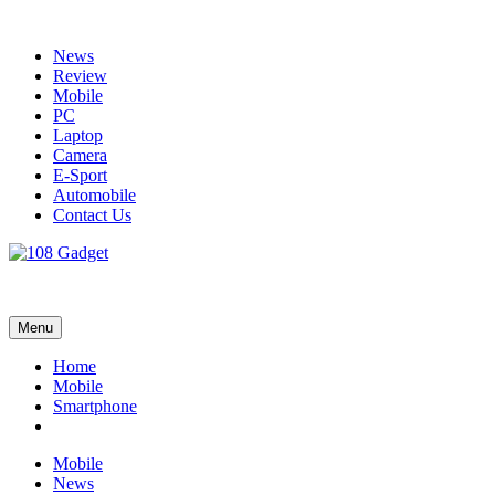
Skip
to
News
content
Review
Mobile
PC
Laptop
Camera
E-Sport
Automobile
Contact Us
108 Gadget
รวบรวมเรื่องราว Gadget IT ,Laptop, Smartphone , ยานยนต์
Menu
Home
Mobile
Smartphone
Mobile
News