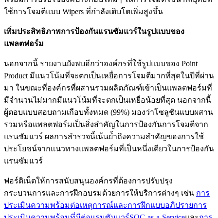
ใช้การโจมตีแบบ Wipers ที่กำลังเติบโตเพิ่มสูงขึ้น
เพิ่มประสิทธิภาพการป้องกันแรนซัมแวร์ในรูปแบบของ
แพลตฟอร์ม
นอกจากนี้ รายงานยังพบอีกว่าองค์กรที่ใช้รูปแบบของ Point
Product มีแนวโน้มที่จะตกเป็นเหยื่อการโจมตีมากที่สุดในปีที่ผ่าน
มา ในขณะที่องค์กรที่ผสานรวมผลิตภัณฑ์เข้าเป็นแพลตฟอร์มที่
มีจำนวนไม่มากมีแนวโน้มที่จะตกเป็นเหยื่อน้อยที่สุด นอกจากนี้
ผู้ตอบแบบสอบถามเกือบทั้งหมด (99%) มองว่าโซลูชันแบบผสาน
รวมหรือแพลตฟอร์มเป็นสิ่งสำคัญในการป้องกันการโจมตีจาก
แรนซัมแวร์ ผลการสำรวจนี้เน้นย้ำถึงความสำคัญของการใช้
ประโยชน์จากแนวทางแพลตฟอร์มที่เป็นหนึ่งเดียวในการป้องกัน
แรนซัมแวร์
ฟอร์ติเน็ตให้การสนับสนุนองค์กรที่ต้องการปรับปรุง
กระบวนการและการฝึกอบรมด้วยการให้บริการต่างๆ เช่น
การ
ประเมินความพร้อมต่อเหตุการณ์และการฝึกแบบอภิปราย
การ
ประเมินความพร้อมที่มีต่อแรนซัมแวร์
SOC-as-a-Service
และ
การ