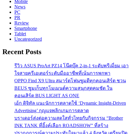
Mobile
News
PC
PR
Review
Smartphone
Tablet
Uncategorized
Recent Posts
รีวิว ASUS ProArt PZ14 โน๊ตบุ๊ค 2-in-1 ระดับพรีเมี่ยม เอา
ใจสายครีเอเตอร์ระดับมืออาชีพที่เน้นการพกพา
OPPO Find X9 Ultra สมาร์ตโฟนซูมดีทุกคอนเสิร์ต ชวน
BEUS ซูมเก็บทุกโมเมนต์ความสนุกสุดคมชัด ใน
คอนเสิร์ต BUS LIGHT AS ONE
เอ้ก ดิจิทัล แนะนักการตลาดใช้ ‘Dynamic Insight-Driven
Advertising’ กุญแจพลิกเกมการตลาด
บราเดอร์ส่งต่อความสดใสทั่วไทยกับกิจกรรม “Brother
INK TANK ที่อิ้งค์เลือก ROADSHOW” ที่สร้าง
ปรากฏการณ์ความประทับใจมาแล้ว 4 จังหวัด เตรียมปิด