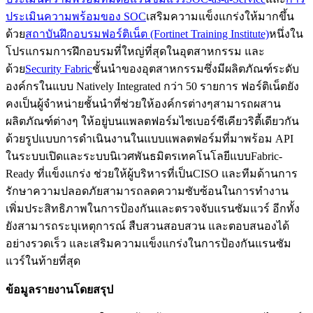
ประเมินความพร้อมของ SOC
เสริมความแข็งแกร่งให้มากขึ้น
ด้วย
สถาบันฝึกอบรมฟอร์ติเน็ต (Fortinet Training Institute)
หนึ่งใน
โปรแกรมการฝึกอบรมที่ใหญ่ที่สุดในอุตสาหกรรม และ
ด้วย
Security Fabric
ชั้นนำของอุตสาหกรรมซึ่งมีผลิตภัณฑ์ระดับ
องค์กรในแบบ Natively Integrated กว่า 50 รายการ ฟอร์ติเน็ตยัง
คงเป็นผู้จำหน่ายชั้นนำที่ช่วยให้องค์กรต่างๆสามารถผสาน
ผลิตภัณฑ์ต่างๆ ให้อยู่บนแพลตฟอร์มไซเบอร์ซีเคียวริตี้เดียวกัน
ด้วยรูปแบบการดำเนินงานในแบบแพลตฟอร์มที่มาพร้อม API
ในระบบเปิดและระบบนิเวศพันธมิตรเทคโนโลยีแบบFabric-
Ready ที่แข็งแกร่ง ช่วยให้ผู้บริหารที่เป็นCISO และทีมด้านการ
รักษาความปลอดภัยสามารถลดความซับซ้อนในการทำงาน
เพิ่มประสิทธิภาพในการป้องกันและตรวจจับแรนซัมแวร์ อีกทั้ง
ยังสามารถระบุเหตุการณ์ สืบสวนสอบสวน และตอบสนองได้
อย่างรวดเร็ว และเสริมความแข็งแกร่งในการป้องกันแรนซัม
แวร์ในท้ายที่สุด
ข้อมูลรายงานโดยสรุป