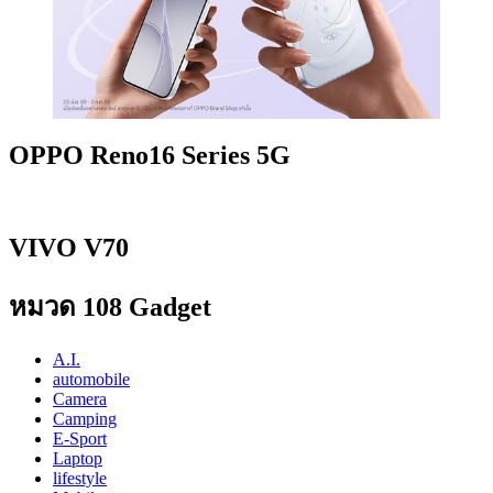
OPPO Reno16 Series 5G
VIVO V70
หมวด 108 Gadget
A.I.
automobile
Camera
Camping
E-Sport
Laptop
lifestyle