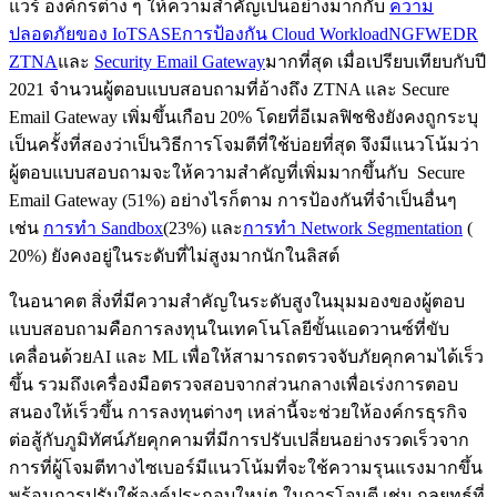
แวร์ องค์กรต่าง ๆ ให้ความสำคัญเป็นอย่างมากกับ
ความ
ปลอดภัยของ IoT
SASE
การป้องกัน Cloud Workload
NGFW
EDR
ZTNA
และ
Security Email Gateway
มากที่สุด เมื่อเปรียบเทียบกับปี
2021 จำนวนผู้ตอบแบบสอบถามที่อ้างถึง ZTNA และ Secure
Email Gateway เพิ่มขึ้นเกือบ 20% โดยที่อีเมลฟิชชิงยังคงถูกระบุ
เป็นครั้งที่สองว่าเป็นวิธีการโจมตีที่ใช้บ่อยที่สุด จึงมีแนวโน้มว่า
ผู้ตอบแบบสอบถามจะให้ความสำคัญที่เพิ่มมากขึ้นกับ Secure
Email Gateway (51%) อย่างไรก็ตาม การป้องกันที่จำเป็นอื่นๆ
เช่น
การทำ Sandbox
(23%) และ
การทำ Network Segmentation
(
20%) ยังคงอยู่ในระดับที่ไม่สูงมากนักในลิสต์
ในอนาคต สิ่งที่มีความสำคัญในระดับสูงในมุมมองของผู้ตอบ
แบบสอบถามคือการลงทุนในเทคโนโลยีขั้นแอดวานซ์ที่ขับ
เคลื่อนด้วยAI และ ML เพื่อให้สามารถตรวจจับภัยคุกคามได้เร็ว
ขึ้น รวมถึงเครื่องมือตรวจสอบจากส่วนกลางเพื่อเร่งการตอบ
สนองให้เร็วขึ้น การลงทุนต่างๆ เหล่านี้จะช่วยให้องค์กรธุรกิจ
ต่อสู้กับภูมิทัศน์ภัยคุกคามที่มีการปรับเปลี่ยนอย่างรวดเร็วจาก
การที่ผู้โจมตีทางไซเบอร์มีแนวโน้มที่จะใช้ความรุนแรงมากขึ้น
พร้อมการปรับใช้องค์ประกอบใหม่ๆ ในการโจมตี เช่น กลยุทธ์ที่