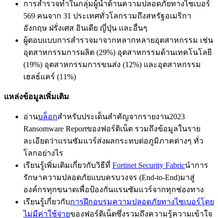
การสำรวจทำในกลุ่มผู้นำด้านความปลอดภัยทางไซเบอร์
569 คนจาก 31 ประเทศทั่วโลกรวมถึงสหรัฐอเมริกา
อังกฤษ ฝรั่งเศส อินเดีย ญี่ปุ่น และอื่นๆ
ผู้ตอบแบบการสำรวจมาจากหลากหลายอุตสาหกรรม เช่น
อุตสาหกรรมการผลิต (29%) อุตสาหกรรมด้านเทคโนโลยี
(19%) อุตสาหกรรมการขนส่ง (12%) และอุตสาหกรรม
เฮลธ์แคร์ (11%)
แหล่งข้อมูลเพิ่มเติม
อ่าน
บล็อก
สำหรับประเด็นสำคัญจากรายงาน2023
Ransomware Reportของฟอร์ติเน็ต รวมถึงข้อมูลในราย
ละเอียดว่าแรนซัมแวร์ส่งผลกระทบต่อภูมิภาคต่างๆ ทั่ว
โลกอย่างไร
เรียนรู้เพิ่มเติมเกี่ยวกับวิธีที่
Fortinet Security Fabric
นำการ
รักษาความปลอดภัยแบบครบวงจร (End-to-End)มาสู่
องค์กรทุกขนาดเพื่อป้องกันแรนซัมแวร์จากทุกช่องทาง
เรียนรู้เกี่ยวกับ
การฝึกอบรมความปลอดภัยทางไซเบอร์โดย
ไม่มีค่าใช้จ่าย
ของฟอร์ติเน็ตซึ่งรวมถึงความรู้ความเข้าใจ