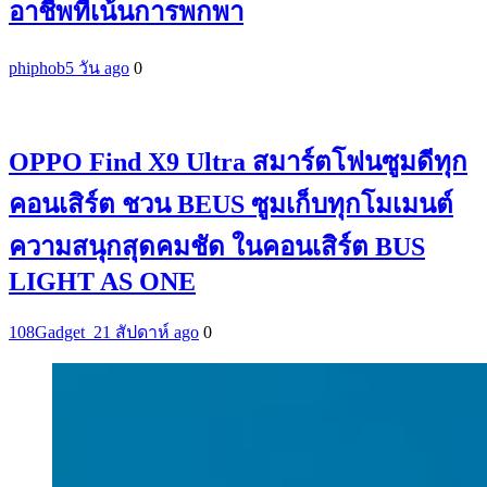
อาชีพที่เน้นการพกพา
phiphob
5 วัน ago
0
OPPO Find X9 Ultra สมาร์ตโฟนซูมดีทุก
คอนเสิร์ต ชวน BEUS ซูมเก็บทุกโมเมนต์
ความสนุกสุดคมชัด ในคอนเสิร์ต BUS
LIGHT AS ONE
108Gadget_2
1 สัปดาห์ ago
0