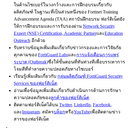
ในด้านไซเบอร์ในวงกว้างและการฝึกอบรมเกี่ยวกับ
ผลิตภัณฑ์ ในฐานะที่เป็นส่วนหนึ่งของ Fortinet Training
Advancement Agenda (TAA) สถาบันฝึกอบรม ฟอร์ติเน็ตยัง
ให้การฝึกอบรมและการรับรองผ่าน
Network Security
Expert (NSE) Certification, Academic Partner
และ
Education
Outreach
อีกด้วย
รับทราบข้อมูลเพิ่มเติมเกี่ยวกับข่าวกรองและการวิจัยภัย
คุกคามของ
FortiGuard Labs
และ
การแจ้งเตือนการแพร่
ระบาด (Outbreak)
ซึ่งให้ขั้นตอนที่ทันท่วงทีเพื่อบรรเทาการ
โจมตีที่ทำลายความปลอดภัยทางไซเบอร์
เรียนรู้เพิ่มเติมเกี่ยวกับ
กลุ่มผลิตภัณฑ์ FortiGuard Security
Services ของฟอร์ติเน็ต
อ่านเพื่อข้อมูลเพิ่มเติมเกี่ยวกับดำเนินการด้านการรักษา
ความปลอดภัยของ
ลูกค้าของฟอร์ติเน็ต
ติดตามฟอร์ติเน็ตได้บน
Twitter
,
LinkedIn
,
Facebook
,
และ
Instagram
. สมัคร
บล็อก
หรือ
YouTube
เพื่อติดตามข่าว
สารของฟอร์ติเน็ต