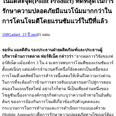
ในแต่ละจุด(Point Product) ที่ดีที่สุดในการ
รักษาความปลอดภัยมีแนวโน้มมากกว่าใน
การโดนโจมตีโดยแรนซัมแวร์ในปีที่แล้ว
108Gadget_2
3 ปี ago
0
1 mins
จอห์น แมดดิสัน รองประธานฝ่ายผลิตภัณฑ์และประธานผู้
บริหารด้านการตลาด ฟอร์ติเน็ต กล่าวว่า
“จากผลการวิจัยของฟ
อร์ติเน็ต แม้องค์กร 3 ใน 4 จะตรวจพบการโจมตีของแรนซัมแวร์
ตั้งแต่เนิ่นๆ แต่องค์กรจำนวนครึ่งหนึ่งก็ยังคงตกเป็นเหยื่อของ
การโจมตี ผลลัพธ์ในการสำรวจนี้แสดงให้เห็นถึงความเร่งด่วน
ในการที่จะต้องก้าวข้ามการตรวจจับแบบธรรมดาไปสู่การตอบ
สนองในแบบเรียลไทม์ อย่างไรก็ตาม นี่เป็นเพียงส่วนหนึ่งของ
โซลูชันเนื่องจากองค์กรธุรกิจต่างระบุว่าความท้าทายในอันดับ
ต้นๆ ของการป้องกันการโจมตีเกี่ยวข้องกับตัวบุคคลและ
กระบวนการในการทำงานและการดำเนินการแบบองค์รวม
(Holistic Approach) เพื่อการรักษาความปลอดภัยทางไซเบอร์ต้อง