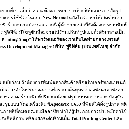
กิดจากที่เราเห็นว่าความต้องการของการล้างฟิล์มและการอัดรูป
 เพราะการใช้ชีวิตในแบบ
New Normal
หลังโควิด ทำให้เกิดร้านค้า
ชัวร์ และนามบัตรนอกจากนี้ ผู้ค้าขายเหล่านี้ยังต้องการ
งานพิมพ์
ิฟิล์มมีโซลูชันที่จะช่วยให้ร้านปรินท์รูปแบบดั้งเดิมกลายเป็น
 Printing Shop
”
ให้พาร์ทเนอร์ของเราเติบโตท่ามกลางเทรนด์
ess Development Manager บริษัท ฟูจิฟิล์ม (ประเทศไทย) จำกัด
จน สมัยก่อน ถ้าต้องการพิมพ์ฉลากสินค้าหรือสติกเกอร์ของแบรนด์
็นต้องสั่งในปริมาณมากเพื่อราคาต้นทุนที่ต่ำลงซึ่งนำมาซึ่งค่า
้องการออเดอร์งานพิมพ์ปริมาณน้อยแต่รูปแบบหลากหลาย ปัจจุบัน
ะรูปแบบ โดยเครื่องพิมพ์
ApeosPro C650
ที่พิมพ์ได้ทั้งรูปภาพ สติ
ภาพสีที่คมชัดระดับมืออาชีพ ทำให้ผู้ประกอบการประหยัดค่าใช้
ีประสิทธิภาพ พร้อมยกระดับร้านเป็น
Total Printing Center
และ