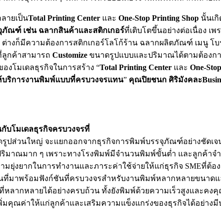
้กลายเป็น
Total Printing Center
และ
One-Stop Printing Shop
นั้นเ
ุภัณฑ์ เช่น ฉลากสินค้าและสติกเกอร์
ที่เติบโตขึ้นอย่างต่อเนื่อง
้น ต่างก็มีความต้องการสติกเกอร์โลโก้ร้าน ฉลากผลิตภัณฑ์ เมนู โบร
ี่ลูกค้าสามารถ
Customize
ขนาดรูปแบบและปริมาณได้ตามต้องการ ฟูจ
่มาของโมเดลธุรกิจในการสร้าง “
Total Printing Center
และ
One-Stop
ู้ให้บริการงานพิมพ์แบบที่ครบวงจรแทน
”
คุณปิยชนก ศิริมังคละ
Busin
นกับโมเดลธุรกิจครบวงจรที่
ะอัดรูปส่วนใหญ่ จะแยกออกจากธุรกิจการพิมพ์บรรจุภัณฑ์อย่างชัดเ
ปริมาณมาก ๆ เพราะทางโรงพิมพ์มีจำนวนพิมพ์ขั้นต่ำ และลูกค้าจำเป
งความยุ่งยากในการทำงานและภาระค่าใช้จ่ายให้แก่ธุรกิจ SMEที่ต
ชันที่มาพร้อมฟังก์ชันที่ครบวงจรสำหรับงานพิมพ์หลากหลายขนาดแล
ากหลายได้อย่างครบถ้วน ทั้งยังพิมพ์ด้วยความเร็วสูงและคงคุณ
มคุณค่าให้แก่ลูกค้าและเสริมความแข็งแกร่งของธุรกิจได้อย่างม