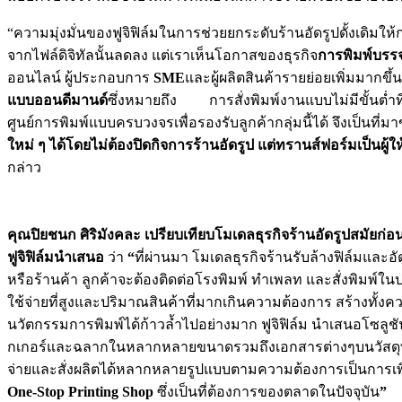
“ความมุ่งมั่นของฟูจิฟิล์มในการช่วยยกระดับร้านอัดรูปดั้งเดิมให
จากไฟล์ดิจิทัลนั้นลดลง แต่เราเห็นโอกาสของธุรกิจ
การพิมพ์บรรจ
ออนไลน์ ผู้ประกอบการ
SME
และผู้ผลิตสินค้ารายย่อยเพิ่มมากขึ
แบบออนดีมานด์
ซึ่งหมายถึง การสั่งพิมพ์งานแบบไม่มีขั้นต่ำท
ศูนย์การพิมพ์แบบครบวงจรเพื่อรองรับลูกค้ากลุ่มนี้ได้ จึงเป็นที
ใหม่ ๆ ได้โดยไม่ต้องปิดกิจการร้านอัดรูป แต่ทรานส์ฟอร์มเป็นผ
กล่าว
คุณปิยชนก ศิริมังคละ เปรียบเทียบโมเดลธุรกิจร้านอัดรูปสมัยก่อ
ฟูจิฟิล์มนำเสนอ
ว่า
“
ที่ผ่านมา โมเดลธุรกิจร้านรับล้างฟิล์มแล
หรือร้านค้า ลูกค้าจะต้องติดต่อโรงพิมพ์ ทำเพลท และสั่งพิมพ์ใน
ใช้จ่ายที่สูงและปริมาณสินค้าที่มากเกินความต้องการ สร้างทั้
นวัตกรรมการพิมพ์ได้ก้าวล้ำไปอย่างมาก ฟูจิฟิล์ม นำเสนอโซลู
กเกอร์และฉลากในหลากหลายขนาดรวมถึงเอกสารต่างๆบนวัสดุที่หล
จ่ายและสั่งผลิตได้หลากหลายรูปแบบตามความต้องการเป็นการเพิ่
One-Stop Printing Shop
ซึ่งเป็นที่ต้องการของตลาดในปัจจุบัน
”