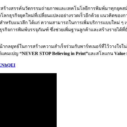
ร้างสรรค์นวัตกรรมถ่ายภาพและเทคโนโลยีการพิมพ์มาทุกยุคสมัย ฟู
ึงโลกธุรกิจยุคใหม่ที่เปลี่ยนแปลงอย่างรวดเร็วอีกด้วย แนวคิดของก
กว้าง สำหรับแนวลึก ได้แก่ ความสามารถในการเพิ่มบริการแบบใหม่ ๆ
กิจการพิมพ์บรรจุภัณฑ์ ซึ่งช่วยเพิ่มฐานลูกค้าและสร้างรายได้ที่ย
หน้ากลยุทธ์ในการสร้างความสำเร็จร่วมกับพาร์ทเนอร์ที่ไว้วางใจในโ
ใต้แคมเปญ
“NEVER STOP Believing in Print”
และสโลแกน
Value
j-XNhQEI