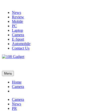
Skip
to
News
content
Review
Mobile
PC
Laptop
Camera
E-Sport
Automobile
Contact Us
108 Gadget
รวบรวมเรื่องราว Gadget IT ,Laptop, Smartphone , ยานยนต์
Menu
Home
Camera
Camera
News
PR