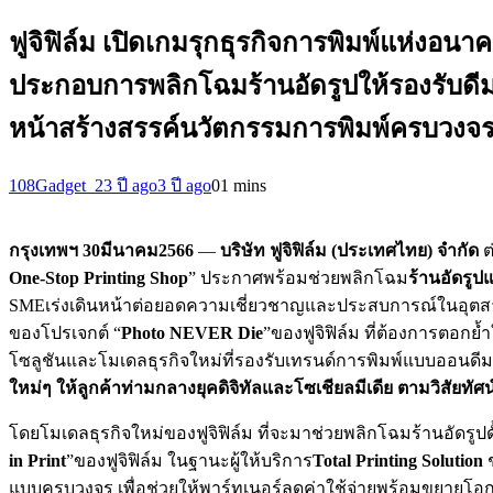
ฟูจิฟิล์ม เปิดเกมรุกธุรกิจการพิมพ์แห่งอนา
ประกอบการพลิกโฉมร้านอัดรูปให้รองรับดี
หน้าสร้างสรรค์นวัตกรรมการพิมพ์ครบวงจ
108Gadget_2
3 ปี ago
3 ปี ago
0
1 mins
กรุงเทพฯ
30
มีนาคม
2566
—
บริษัท ฟูจิฟิล์ม (ประเทศไทย) จำกัด
ต
One-Stop Printing Shop
” ประกาศพร้อมช่วยพลิกโฉม
ร้านอัดรูปแ
SMEเร่งเดินหน้าต่อยอดความเชี่ยวชาญและประสบการณ์ในอุตสาหก
ของโปรเจกต์ “
Photo NEVER Die
”ของฟูจิฟิล์ม ที่ต้องการตอกย้
โซลูชันและโมเดลธุรกิจใหม่ที่รองรับเทรนด์การพิมพ์แบบออนดีมานด์
ใหม่ๆ ให้ลูกค้าท่ามกลางยุคดิจิทัลและโซเชียลมีเดีย ตามวิสัยทัศ
โดยโมเดลธุรกิจใหม่ของฟูจิฟิล์ม ที่จะมาช่วยพลิกโฉมร้านอัดรูปดั
in Print
”ของฟูจิฟิล์ม ในฐานะผู้ให้บริการ
Total Printing Solution
ช
แบบครบวงจร เพื่อช่วยให้พาร์ทเนอร์ลดค่าใช้จ่ายพร้อมขยายโอ