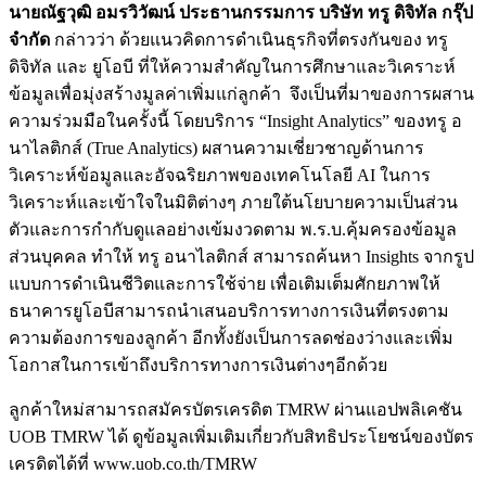
นายณัฐวุฒิ อมรวิวัฒน์ ประธานกรรมการ บริษัท ทรู ดิจิทัล กรุ๊ป
จำกัด
กล่าวว่า ด้วยแนวคิดการดำเนินธุรกิจที่ตรงกันของ ทรู
ดิจิทัล และ ยูโอบี ที่ให้ความสำคัญในการศึกษาและวิเคราะห์
ข้อมูลเพื่อมุ่งสร้างมูลค่าเพิ่มแก่ลูกค้า จึงเป็นที่มาของการผสาน
ความร่วมมือในครั้งนี้ โดยบริการ “Insight Analytics” ของทรู อ
นาไลติกส์ (True Analytics) ผสานความเชี่ยวชาญด้านการ
วิเคราะห์ข้อมูลและอัจฉริยภาพของเทคโนโลยี AI ในการ
วิเคราะห์และเข้าใจในมิติต่างๆ ภายใต้นโยบายความเป็นส่วน
ตัวและการกำกับดูแลอย่างเข้มงวดตาม พ.ร.บ.คุ้มครองข้อมูล
ส่วนบุคคล ทำให้ ทรู อนาไลติกส์ สามารถค้นหา Insights จากรูป
แบบการดำเนินชีวิตและการใช้จ่าย เพื่อเติมเต็มศักยภาพให้
ธนาคารยูโอบีสามารถนำเสนอบริการทางการเงินที่ตรงตาม
ความต้องการของลูกค้า อีกทั้งยังเป็นการลดช่องว่างและเพิ่ม
โอกาสในการเข้าถึงบริการทางการเงินต่างๆอีกด้วย
ลูกค้าใหม่สามารถสมัครบัตรเครดิต TMRW ผ่านแอปพลิเคชัน
UOB TMRW ได้ ดูข้อมูลเพิ่มเติมเกี่ยวกับสิทธิประโยชน์ของบัตร
เครดิตได้ที่ www.uob.co.th/TMRW