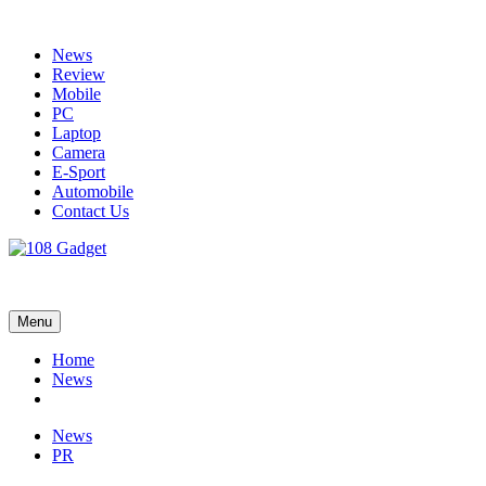
Skip
to
News
content
Review
Mobile
PC
Laptop
Camera
E-Sport
Automobile
Contact Us
108 Gadget
รวบรวมเรื่องราว Gadget IT ,Laptop, Smartphone , ยานยนต์
Menu
Home
News
News
PR