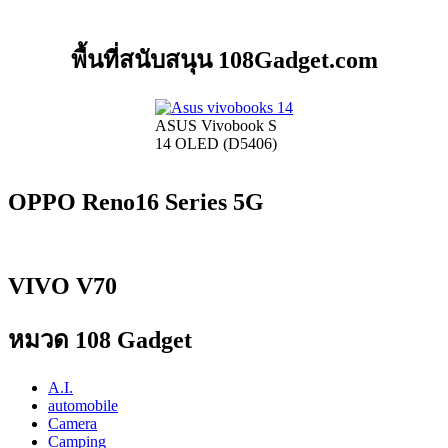
พื้นที่สนับสนุน 108Gadget.com
ASUS Vivobook S
14 OLED (D5406)
OPPO Reno16 Series 5G
VIVO V70
หมวด 108 Gadget
A.I.
automobile
Camera
Camping