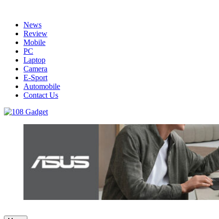
Skip
to
News
content
Review
Mobile
PC
Laptop
Camera
E-Sport
Automobile
Contact Us
108 Gadget
รวบรวมเรื่องราว Gadget IT ,Laptop, Smartphone , ยานยนต์