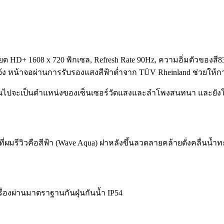
ยด HD+ 1608 x 720 พิกเซล, Refresh Rate 90Hz, ความอิ่มตัวของ
จ้ง หน้าจอผ่านการรับรองแสงสีฟ้าต่ำจาก TÜV Rheinland ช่วยให้
ขึ้นไปจะเป็นตำแหน่งของเซ็นเซอร์วัดแสงและลำโพงสนทนา และยังใช
ีที่ผมรีวิวคือสีฟ้า (Wave Aqua) ฝาหลังขึ้นลวดลายคล้ายดั่งคลื่น
ครื่องผ่านมาตราฐานกันฝุ่นกันน้ำ IP54