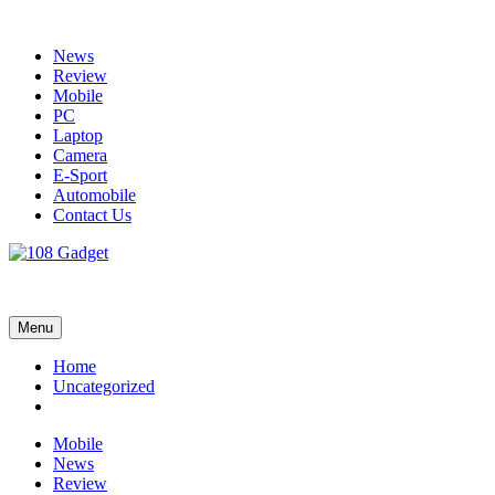
Skip
to
News
content
Review
Mobile
PC
Laptop
Camera
E-Sport
Automobile
Contact Us
108 Gadget
รวบรวมเรื่องราว Gadget IT ,Laptop, Smartphone , ยานยนต์
Menu
Home
Uncategorized
Mobile
News
Review