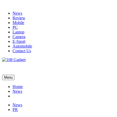
Skip
to
News
content
Review
Mobile
PC
Laptop
Camera
E-Sport
Automobile
Contact Us
108 Gadget
รวบรวมเรื่องราว Gadget IT ,Laptop, Smartphone , ยานยนต์
Menu
Home
News
News
PR