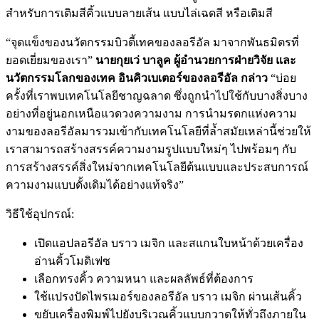
สำหรับการเติมสีคิ้วแบบลายเส้น แบบไล่เฉดสี หรือเติมสี
“จุดแข็งของนวัตกรรมบิวตี้เทคของลอรีอัล มาจากพันธมิตรที่
ยอดเยี่ยมของเรา”
นายกุยเว่ บาลูค ผู้อำนวยการฝ่ายวิจัย และ
นวัตกรรมโลกของเทค อินคิวเบเตอร์ของลอรีอัล กล่าว
“บ่อย
ครั้งที่เราพบเทคโนโลยีชาญฉลาด ซึ่งถูกนำไปใช้กับบางสิ่งบาง
อย่างที่อยู่นอกเหนือแวดวงความงาม การนำมรดกแห่งความ
งามของลอรีอัลมารวมเข้ากับเทคโนโลยีที่ล้ำสมัยเหล่านี้ช่วยให้
เราสามารถสร้างสรรค์ความงามรูปแบบใหม่ๆ ไปพร้อมๆ กับ
การสร้างสรรค์สิ่งใหม่จากเทคโนโลยีต้นแบบและประสบการณ์
ความงามแบบดั้งเดิมได้อย่างแท้จริง”
วิธีใช้อุปกรณ์:
เปิดแอปลอรีอัล บราว เมจิก และสแกนใบหน้าด้วยเครื่อง
อ่านคิ้วโมดิเฟซ
เลือกทรงคิ้ว ความหนา และผลลัพธ์ที่ต้องการ
ใช้แปรงปัดไพรเมอร์ของลอรีอัล บราว เมจิก ผ่านเส้นคิ้ว
ขยับเครื่องพิมพ์ไปยังบริเวณคิ้วแบบกวาดให้ทั่วถึงภายใน