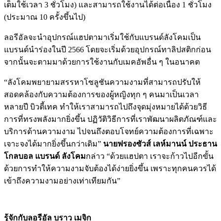
เต็มใช้เวลา 3 ชั่วโมง) และสามารถใช้งานได้ต่อเนื่อง 1 ชั่วโมง
(ประมาณ 10 ครั้งขึ้นไป)
ลอรีอัลจะนำอุปกรณ์แฮปตามาเริ่มใช้กับแบรนด์ลังโคมเป็น
แบรนด์นำร่องในปี 2566 โดยจะเริ่มด้วยอุปกรณ์ทาลิปสติกก่อน
จากนั้นจะตามมาด้วยการใช้งานกับเมคอัพอื่น ๆ ในอนาคต
“ลังโคมพยายามสรรหาโซลูชันความงามที่สามารถปรับให้
สอดคล้องกับความต้องการของผู้หญิงทุก ๆ คนมาเป็นเวลา
หลายปี บิวตี้เทค ทำให้เราสามารถไปถึงจุดมุ่งหมายได้ด้วยวิธี
การที่ทรงพลังมากยิ่งขึ้น ปฏิวัติวิธีการที่เราพัฒนาผลิตภัณฑ์และ
บริการด้านความงาม ไปจนถึงตอบโจทย์ความต้องการที่เฉพาะ
เจาะจงได้มากยิ่งขึ้นกว่าเดิม”
นายฟรองซัวส์ เลห์มานน์ ประธาน
โกลบอล แบรนด์ ลังโคม
กล่าว “ด้วยแฮปตา เราจะก้าวไปอีกขั้น
ด้วยการทำให้ความงามจับต้องได้ง่ายยิ่งขึ้น เพราะทุกคนควรได้
เข้าถึงความงามอย่างเท่าเทียมกัน”
รู้จักกับลอรีอัล บราว เมจิก