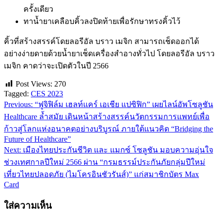
ครั้งเดียว
ทาน้ำยาเคลือบคิ้วลงปิดท้ายเพื่อรักษาทรงคิ้วไว้
คิ้วที่สร้างสรรค์โดยลอรีอัล บราว เมจิก สามารถเช็ดออกได้
อย่างง่ายดายด้วยน้ำยาเช็ดเครื่องสำอางทั่วไป โดยลอรีอัล บราว
เมจิก คาดว่าจะเปิดตัวในปี 2566
Post Views:
270
Tagged:
CES 2023
Previous:
“ฟูจิฟิล์ม เฮลท์แคร์ เอเชีย แปซิฟิก” เผยไลน์อัพโซลูชัน
แนะแนว
Healthcare ล้ำสมัย เดินหน้าสร้างสรรค์นวัตกรรมการแพทย์เพื่อ
เรื่อง
ก้าวสู่โลกแห่งอนาคตอย่างบริบูรณ์ ภายใต้แนวคิด “Bridging the
Future of Healthcare”
Next:
เมืองไทยประกันชีวิต และ แมกซ์ โซลูชัน มอบความอุ่นใจ
ช่วงเทศกาลปีใหม่ 2566 ผ่าน “กรมธรรม์ประกันภัยกลุ่มปีใหม่
เที่ยวไทยปลอดภัย (ไมโครอินชัวรันส์)” แก่สมาชิกบัตร Max
Card
ใส่ความเห็น