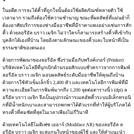
ในอดีต การจะได้คิ้วที่ถูกใจนั้นต้องใช้ผลิตภัณฑ์หลายตัว ใช้
เวลามาก รวมถึงต้องใช้ความชำนาญ ขณะที่ผลลัพธ์ที่แม่นยำก็
ต้องอาศัยบริการของช่างมืออาชีพที่มีราคาแพงอย่างเช่นการสัก
คิ้ว ด้วยลอรีอัล บราว เมจิก ไม่ว่าใครก็สามารถสร้างคิ้วที่เข้ากับ
บุคลิกได้เองที่บ้าน โดยอิงตามลักษณะของคิ้วและใบหน้าที่เป็น
ธรรมชาติของตนเอง
ด้วยการพัฒนาของลอรีอัล ซึ่งร่วมมือกับพริงค์เกอร์ (Prinker)
บริษัทเทคโนโลยีที่บุกเบิกด้านรอยสักแบบชั่วคราวจากการพิมพ์
ลอรีอัล บราว เมจิก มอบผลลัพธ์ระดับมืออาชีพให้คุณถึงบ้าน
ด้วยการใช้หัวเข็มเล็กจิ๋ว 2,400 หัว และเทคโนโลยีการพิมพ์ที่มี
ความละเอียดในการพิมพ์มากถึง 1,200 จุดต่อตารางนิ้ว (dpi) ล
อรีอัล บราว เมจิก จึงเป็นอุปกรณ์การเมคอัพคิ้วระบบอิเล็กทรอนิ
กที่มีน้ำหนักเบาและสามารถพกพาได้ตัวแรกที่ทำให้ผู้บริโภคได้
ทรงคิ้วที่คมชัดที่สุดในเวลาเพียงไม่กี่วินาที
ด้วยเทคโนโลยีโมดิเฟซ เออาร์ (Modiface AR) ของลอรีอัล ล
อรีอัล บราว เมจิก จะสแกนใบหน้าของผู้ใช้ และให้คำแนะนำ