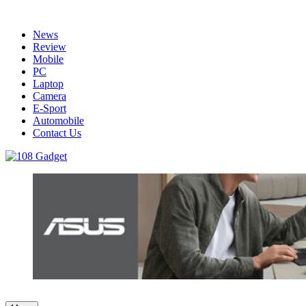
Skip
to
News
content
Review
Mobile
PC
Laptop
Camera
E-Sport
Automobile
Contact Us
108 Gadget
รวบรวมเรื่องราว Gadget IT ,Laptop, Smartphone , ยานยนต์