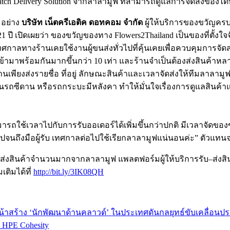
tch Delivery Solution จากลาลามูฟ ที่สามารถดูแลการจัดส่งของได
 อย่าง
บริษัท เน็ตครีเอติค ดอทคอม จำกัด
ผู้ให้บริการของขวัญคร
ปี เปิดเผยว่า ของขวัญของทาง Flowers2Thailand เป็นของที่ตั้งใจจั
ทศกาลทางร้านเคยใช้งานผู้ขนส่งทั่วไปที่คุ้นเคยเพื่อควบคุมการจัดส
ามาพร้อมกันมากขึ้นกว่า 10 เท่า และร้านจำเป็นต้องส่งสินค้าห
เพียงส่งรายชื่อ ที่อยู่ ลักษณะสินค้าและเวลาจัดส่งให้ทีมลาลาม
นรถซีดาน หรือรถกระบะมีหลังคา ทำให้มั่นใจเรื่องการดูแลสินค้
ช้เวลาไปกับการรับออเดอร์ได้เพิ่มขึ้นกว่าปกติ มีเวลาจัดของขวั
ปจนถึงมือผู้รับ เทศกาลต่อไปใช้เรียกลาลามูฟแน่นอนค่ะ” ตัวแทนจา
รขนส่งสินค้าจำนวนมากจากลาลามูฟ แพลตฟอร์มผู้ให้บริการรับ–ส่งส
เติมได้ที่
http://bit.ly/3IK08QH
หน้าสร้าง ‘นักพัฒนาด้านคลาวด์’ ในประเทศดันกลยุทธ์ขับเคลื่อน
ก HPE Cohesity