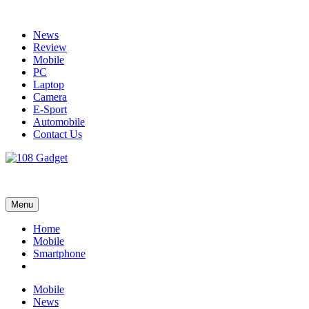
Skip
to
News
content
Review
Mobile
PC
Laptop
Camera
E-Sport
Automobile
Contact Us
108 Gadget
รวบรวมเรื่องราว Gadget IT ,Laptop, Smartphone , ยานยนต์
Menu
Home
Mobile
Smartphone
Mobile
News