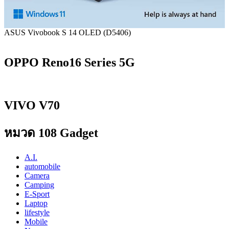
ASUS Vivobook S 14 OLED (D5406)
OPPO Reno16 Series 5G
VIVO V70
หมวด 108 Gadget
A.I.
automobile
Camera
Camping
E-Sport
Laptop
lifestyle
Mobile