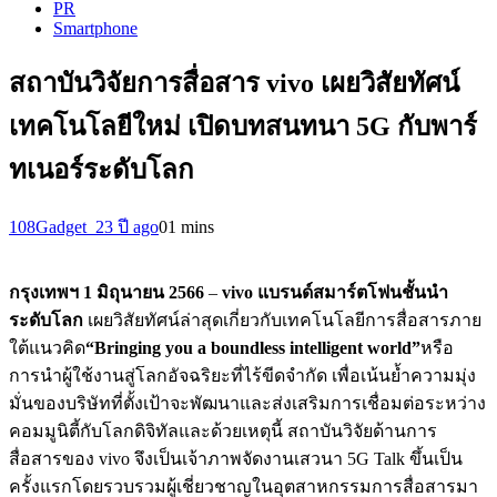
PR
Smartphone
สถาบันวิจัยการสื่อสาร vivo เผยวิสัยทัศน์
เทคโนโลยีใหม่ เปิดบทสนทนา 5G กับพาร์
ทเนอร์ระดับโลก
108Gadget_2
3 ปี ago
0
1 mins
กรุงเทพฯ
1
มิถุนายน
256
6
–
vivo
แบรนด์สมาร์ตโฟนชั้นนำ
ระดับโลก
เผยวิสัยทัศน์ล่าสุดเกี่ยวกับเทคโนโลยีการสื่อสารภาย
ใต้แนวคิด
“
Bringing you a boundless intelligent world”
หรือ
การนำผู้ใช้งานสู่โลกอัจฉริยะที่ไร้ขีดจำกัด เพื่อเน้นย้ำความมุ่ง
มั่นของบริษัทที่ตั้งเป้าจะพัฒนาและส่งเสริมการเชื่อมต่อระหว่าง
คอมมูนิตี้กับโลกดิจิทัลและด้วยเหตุนี้ สถาบันวิจัยด้านการ
สื่อสารของ vivo จึงเป็นเจ้าภาพจัดงานเสวนา 5G Talk ขึ้นเป็น
ครั้งแรกโดยรวบรวมผู้เชี่ยวชาญในอุตสาหกรรมการสื่อสารมา