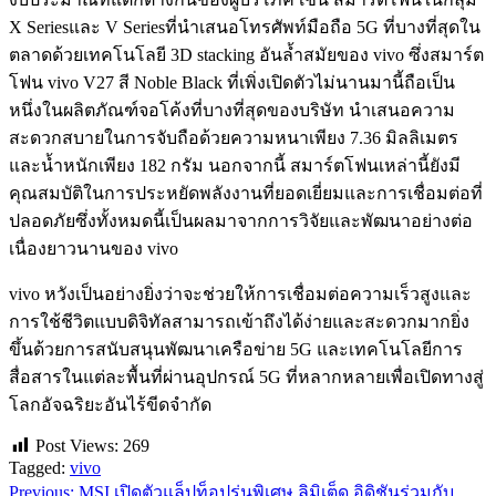
X Seriesและ V Seriesที่นำเสนอโทรศัพท์มือถือ 5G ที่บางที่สุดใน
ตลาดด้วยเทคโนโลยี 3D stacking อันล้ำสมัยของ vivo ซึ่งสมาร์ต
โฟน vivo V27 สี Noble Black ที่เพิ่งเปิดตัวไม่นานมานี้ถือเป็น
หนึ่งในผลิตภัณฑ์จอโค้งที่บางที่สุดของบริษัท นำเสนอความ
สะดวกสบายในการจับถือด้วยความหนาเพียง 7.36 มิลลิเมตร
และน้ำหนักเพียง 182 กรัม นอกจากนี้ สมาร์ตโฟนเหล่านี้ยังมี
คุณสมบัติในการประหยัดพลังงานที่ยอดเยี่ยมและการเชื่อมต่อที่
ปลอดภัยซึ่งทั้งหมดนี้เป็นผลมาจากการวิจัยและพัฒนาอย่างต่อ
เนื่องยาวนานของ vivo
vivo หวังเป็นอย่างยิ่งว่าจะช่วยให้การเชื่อมต่อความเร็วสูงและ
การใช้ชีวิตแบบดิจิทัลสามารถเข้าถึงได้ง่ายและสะดวกมากยิ่ง
ขึ้นด้วยการสนับสนุนพัฒนาเครือข่าย 5G และเทคโนโลยีการ
สื่อสารในแต่ละพื้นที่ผ่านอุปกรณ์ 5G ที่หลากหลายเพื่อเปิดทางสู่
โลกอัจฉริยะอันไร้ขีดจำกัด
Post Views:
269
Tagged:
vivo
Previous:
MSI เปิดตัวแล็ปท็อปรุ่นพิเศษ ลิมิเต็ด อิดิชันร่วมกับ