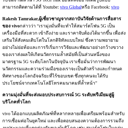
สามารถติดตามได้ที่ Youtube:
vivo Global
หรือ Facebook:
vivo
Rakesh Tamrakar,ผู้เชี่ยวชาญจากสถาบันวิจัยด้านการสื่อสาร
ของ
vivo
กล่าวว่า “เรามุ่งมั่นที่จะทำให้สมาร์ตโฟน 5G เป็น
เครื่องมือที่สะดวก เข้าถึงง่าย และราคาจับต้องได้มากขึ้น เพื่อส่ง
เสริมให้สังคมเติบโตในโลกดิจิทัลแบบใหม่ ซึ่งความพยายาม
อย่างไม่ย่อท้อและการริเริ่มการวิจัยและพัฒนาอย่างกว้างขวาง
ของเราส่งผลให้เกิดนวัตกรรมล้ำสมัยที่เป็นส่วนหนึ่งของ
มาตรฐาน 5G ระดับโลกในปัจจุบัน เราเชื่อมั่นว่าการพัฒนา
นวัตกรรมและความร่วมมือของเราจะเป็นตัวสร้างและกำหนด
ทิศทางของโลกอัจฉริยะที่ไร้ขอบเขต ซึ่งทุกคนจะได้รับ
ประโยชน์จากเทคโนโลยีโทรคมนาคมที่ล้ำหน้า”
ความมุ่งมั่นที่จะส่งมอบประสบการณ์
5
G
ระดับพรีเมียมสู่ผู้
บริโภคทั่วโลก
vivo ได้ออกแบบผลิตภัณฑ์ที่หลากหลายเพื่อเตรียมพร้อมสำหรับ
การเชื่อมต่อในยุคใหม่ และเพื่อตอบสนองความต้องการรวมถึง
งบประมาณที่แตกต่างกันของผู้บริโภค เช่น สมาร์ตโฟนในกลุ่ม