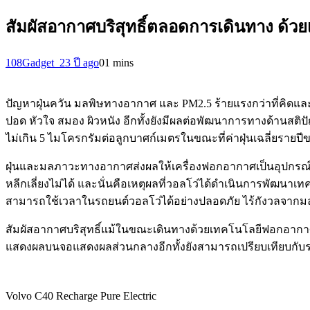
สัมผัสอากาศบริสุทธิ์ตลอดการเดินทาง ด้
108Gadget_2
3 ปี ago
0
1 mins
ปัญหาฝุ่นควัน มลพิษทางอากาศ และ PM2.5 ร้ายแรงกว่าที่คิดแ
ปอด หัวใจ สมอง ผิวหนัง อีกทั้งยังมีผลต่อพัฒนาการทางด้านสต
ไม่เกิน 5 ไมโครกรัมต่อลูกบาศก์เมตรในขณะที่ค่าฝุ่นเฉลี่ยรายป
ฝุ่นและมลภาวะทางอากาศส่งผลให้เครื่องฟอกอากาศเป็นอุปกรณ์จำเ
หลีกเลี่ยงไม่ได้ และนั่นคือเหตุผลที่วอลโว่ได้ดำเนินการพั
สามารถใช้เวลาในรถยนต์วอลโว่ได้อย่างปลอดภัย ไร้กังวลจา
สัมผัสอากาศบริสุทธิ์แม้ในขณะเดินทางด้วยเทคโนโลยีฟอกอากาศข
แสดงผลบนจอแสดงผลส่วนกลางอีกทั้งยังสามารถเปรียบเทียบกับร
Volvo C40 Recharge Pure Electric