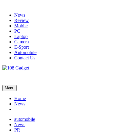
Skip
to
News
content
Review
Mobile
PC
Laptop
Camera
E-Sport
Automobile
Contact Us
108 Gadget
รวบรวมเรื่องราว Gadget IT ,Laptop, Smartphone , ยานยนต์
Menu
Home
News
automobile
News
PR