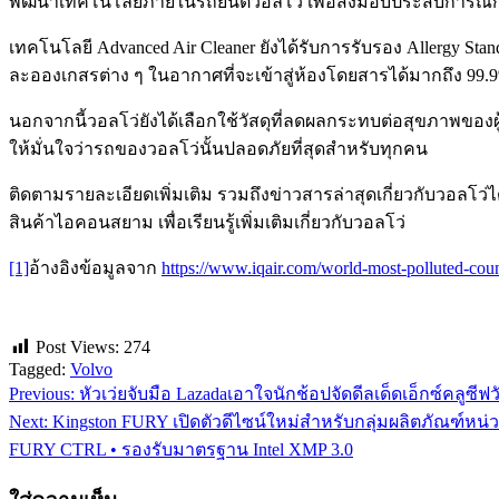
พัฒนาเทคโนโลยีภายในรถยนต์วอลโว่ เพื่อส่งมอบประสบการณ์การเ
เทคโนโลยี Advanced Air Cleaner ยังได้รับการรับรอง Allergy Sta
ละอองเกสรต่าง ๆ ในอากาศที่จะเข้าสู่ห้องโดยสารได้มากถึง 99.
นอกจากนี้วอลโว่ยังได้เลือกใช้วัสดุที่ลดผลกระทบต่อสุขภาพของผ
ให้มั่นใจว่ารถของวอลโว่นั้นปลอดภัยที่สุดสำหรับทุกคน
ติดตามรายละเอียดเพิ่มเติม รวมถึงข่าวสารล่าสุดเกี่ยวกับวอลโว่ได้
สินค้าไอคอนสยาม เพื่อเรียนรู้เพิ่มเติมเกี่ยวกับวอลโว่
[1]
อ้างอิงข้อมูลจาก
https://www.iqair.com/world-most-polluted-coun
Post Views:
274
Tagged:
Volvo
Previous:
หัวเว่ยจับมือ Lazadaเอาใจนักช้อปจัดดีลเด็ดเอ็กซ์คลูซ
แนะแนว
Next:
Kingston FURY เปิดตัวดีไซน์ใหม่สำหรับกลุ่มผลิตภัณฑ์ห
เรื่อง
FURY CTRL • รองรับมาตรฐาน Intel XMP 3.0