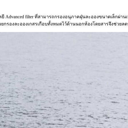
vanced filter ที่สามารถกรองอนุภาคฝุ่นละอองขนาดเล็กผ่านเทค
วยกรองละอองเกสรเกือบทั้งหมดไว้ด้านนอกห้องโดยสารจึงช่วยลดปัจ