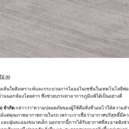
ีย์ 90
องเส้นใยสังเคราะห์และกระบวนการไอออไนเซชั่นในเทคโนโลยีฟอ
านนอกห้องโดยสาร ซึ่งช่วยบรรเทาอาการภูมิแพ้ได้เป็นอย่างดี
ย) จำกัด
กล่าวว่า“ความปลอดภัยของผู้ใช้คือสิ่งที่วอลโว่ให้ความสำ
นแม้แต่คุณภาพอากาศภายในรถ เพราะเราเชื่อว่าอากาศบริสุทธิ์มีค
และฝุ่นละอองขนาดเล็ก นอกจากนี้การได้รับอากาศที่สะอาดยังช่วยเพ