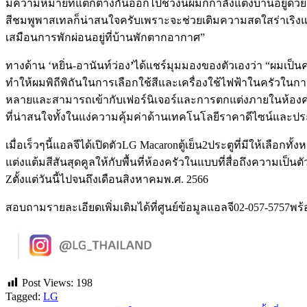
มีความหมายที่แตกต่างกันออกไปช่วงนี้ผมก็กำลังแต่งบ้านอยู่ด้ว
สีชมพูพาสเทลก็น่าสนใจครับเพราะจะช่วยเติมความสดใสร่าเริงแล
เสมือนการพักผ่อนอยู่ที่บ้านพักตากอากาศ”
ทางด้าน ‘หยิ่น-อานันท์ว่อง
’
ได้แชร์มุมมองของตัวเองว่า “ผมเป็น
ทำให้ผมพิถีพิถันในการเลือกใช้สีและเครื่องใช้ไฟฟ้าในครัวในการตกแ
หลายและสามารถเข้ากับเฟอร์นิเจอร์และการตกแต่งภายในห้องครัวได
ที่น่าสนใจทั้งในแง่ความคุ้มค่าด้านเทคโนโลยีราคาดีไซน์และป
เมื่อเร็วๆนี้แอลจีได้เปิดตัวLG Macaronตู้เย็น2ประตูที่มีให้เลื
แต่งแต้มสีสันสุดคูลให้กับพื้นที่ห้องครัวในแบบที่สื่อถึงความเป็น
Zตั้งแต่วันนี้ไปจนถึงเดือนสิงหาคมพ.ศ. 2566
สอบถามรายละเอียดเพิ่มเติมได้ที่ศูนย์ข้อมูลแอลจี02-057-5757
Post Views:
198
Tagged:
LG