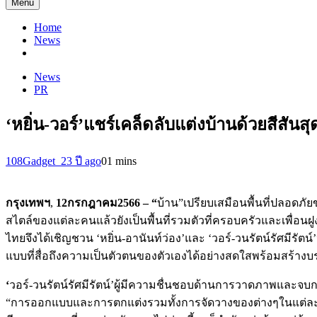
Menu
Home
News
News
PR
‘หยิ่น-วอร์’แชร์เคล็ดลับแต่งบ้านด้วยสีสัน
108Gadget_2
3 ปี ago
0
1 mins
กรุงเทพฯ
,
12
กรกฎาคม
2566 – “
บ้าน”เปรียบเสมือนพื้นที่ปลอดภั
สไตล์ของแต่ละคนแล้วยังเป็นพื้นที่รวมตัวที่ครอบครัวและเพื่อน
ไทยจึงได้เชิญชวน ‘หยิ่น-อานันท์ว่อง’และ ‘วอร์-วนรัตน์รัศมีรัตน์’ห
แบบที่สื่อถึงความเป็นตัวตนของตัวเองได้อย่างสดใสพร้อมสร้าง
‘
วอร์-วนรัตน์รัศมีรัตน์’ผู้มีความชื่นชอบด้านการวาดภาพและจ
“การออกแบบและการตกแต่งรวมทั้งการจัดวางของต่างๆในแต่ละห้อง