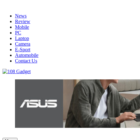
Skip
to
News
content
Review
Mobile
PC
Laptop
Camera
E-Sport
Automobile
Contact Us
108 Gadget
รวบรวมเรื่องราว Gadget IT ,Laptop, Smartphone , ยานยนต์