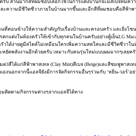
ยครับ ส่วนมากสีที่ผมชอบเลือกใช้ในการแต่งบ้านก็จะมีสีเบจที่มี
ะความมีชีวิตชีวาภายในบ้านมากขึ้นและอีกสีที่ผมชอบคือสีฟ้าพา
คนที่ค่อนข้างให้ความสำคัญกับเรื่องบ้านและครอบครัว และยิ่งโซน
ต่งในห้องครัวให้เข้ากับทุกคนในบ้านครับอย่างตู้เย็นLG Macaronที่เ
้ง่ายดูมีสไตล์ไม่เหมือนใครเพิ่มความสดใสและมีชีวิตชีวาในห้องคร
ระหยัดพลังงานอีกด้วยครับ เหมาะกับคนรุ่นใหม่แบบผมมากๆเลยครั
อกทั้งหมด3สีได้แก่สีฟ้าพาสเทล (Clay Mint)สีเบจ (Beige)และสีชมพูพา
ตัวเองนอกจากนี้แอลจียังมีการจัดกิจกรรมอื่นๆร่วมกับ ‘หยิ่น-วอร์’อ
พร้อมติดตามกิจกรรมต่างๆจากแอลจีได้ทาง