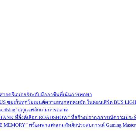
าใจสายครีเอเตอร์ระดับมืออาชีพที่เน้นการพกพา
BEUS ซูมเก็บทุกโมเมนต์ความสนุกสุดคมชัด ในคอนเสิร์ต BUS LI
dvertising’ กุญแจพลิกเกมการตลาด
ANK ที่อิ้งค์เลือก ROADSHOW” ที่สร้างปรากฏการณ์ความประทับใจม
 MEMORY” พร้อมพาแฟนเกมสัมผัสประสบการณ์ Gaming Master อ