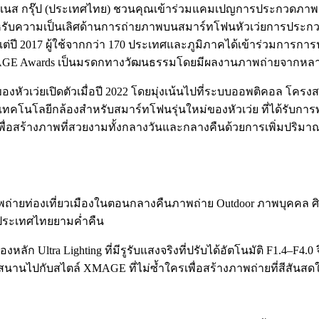
ิสสิเนส กรุ๊ป (ประเทศไทย) ชวนคุณเข้าร่วมแคมเปญการประกวด
เปิดสำหรับความเป็นเลิศด้านการถ่ายภาพบนสมาร์ทโฟนหัวเว่ยการป
ั้งแต่ปี 2017 ผู้ใช้จากกว่า 170 ประเทศและภูมิภาคได้เข้าร่วมการก
 XMAGE Awards เป็นมรดกทางวัฒนธรรมโดยมีผลงานภาพถ่ายจากหลา
์ของหัวเว่ยเปิดตัวเมื่อปี 2022 โดยมุ่งเน้นไปที่ระบบออพติคอ
โนโลยีกล้องสำหรับสมาร์ทโฟนรุ่นใหม่ของหัวเว่ย ที่ได้รับการพั
ro เพื่อสร้างภาพที่สวยงามทั้งกลางวันและกลางคืนด้วยการเพิ่มป
่ายท่องเที่ยวเมืองในตอนกลางคืนภาพถ่าย Outdoor ภาพบุคคล ศิลปะ
ประเทศไทยยามค่ำคืน
หลัก Ultra Lighting ที่มีรูรับแสงจริงที่ปรับได้อัตโนมัติ F1.4–
านไปกับสไตล์ XMAGE ที่ไม่ซ้ำใครเพื่อสร้างภาพถ่ายที่สีสันสดใส