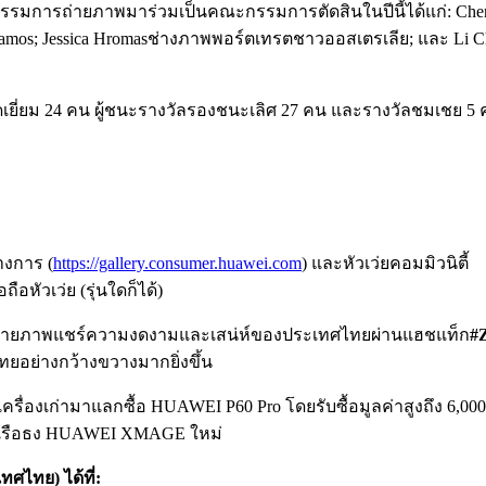
กรรมการถ่ายภาพมาร่วมเป็นคณะกรรมการตัดสินในปีนี้ได้แก่: C
 Ramos; Jessica Hromasช่างภาพพอร์ตเทรตชาวออสเตรเลีย; และ Li
ดเยี่ยม 24 คน ผู้ชนะรางวัลรองชนะเลิศ 27 คน และรางวัลชมเชย 5 ค
างการ (
https://gallery.consumer.huawei.com
) และหัวเว่ยคอมมิวนิตี้
อหัวเว่ย (รุ่นใดก็ได้)
รถ่ายภาพแชร์ความงดงามและเสน่ห์ของประเทศไทยผ่านแฮชแท็ก
#
ทยอย่างกว้างขวางมากยิ่งขึ้น
่องเก่ามาแลกซื้อ HUAWEI P60 Pro โดยรับซื้อมูลค่าสูงถึง 6,000 
โฟนเรือธง HUAWEI XMAGE ใหม่
ทศไทย) ได้ที่
: