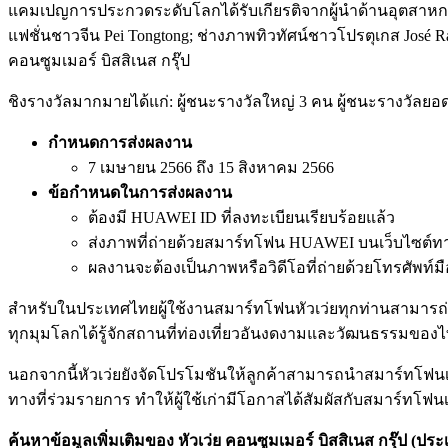
แคมเปญการประกวดระดับโลกได้รับเกียรติจากผู้นำด้านอุตสาห
แฟชั่นชาวจีน Pei Tongtong; ช่างภาพทิวทัศน์ชาวโปรตุเกส José
คอนซูมเมอร์ บิสสิเนส กรุ๊ป
ชิงรางวัลมากมายได้แก่: ผู้ชนะรางวัลใหญ่ 3 คน ผู้ชนะรางวัลยอ
กำหนดการส่งผลงาน
7 เมษายน 2566 ถึง 15 สิงหาคม 2566
ข้อกำหนดในการส่งผลงาน
ต้องมี HUAWEI ID ที่ลงทะเบียนเรียบร้อยแล้ว
ส่งภาพที่ถ่ายด้วยสมาร์ทโฟน HUAWEI บนเว็บไซต์ท
ผลงานจะต้องเป็นภาพหรือวิดีโอที่ถ่ายด้วยโทรศัพท์มือถื
สำหรับในประเทศไทยผู้ใช้งานสมาร์ทโฟนหัวเว่ยทุกท่านสามา
ทุกมุมโลกได้รู้จักสถานที่ท่องเที่ยวอันงดงามและวัฒนธรรมของไ
นอกจากนี้หัวเว่ยยังจัดโปรโมชันให้ลูกค้าสามารถนำสมาร์ทโฟนเครื
ทางที่ร่วมรายการ ทำให้ผู้ใช้เก่ามีโอกาสได้สัมผัสกับสมาร์ท
ค้นหาข้อมูลเพิ่มเติมของ หัวเว่ย คอนซูมเมอร์ บิสสิเนส กรุ๊ป (ประเ