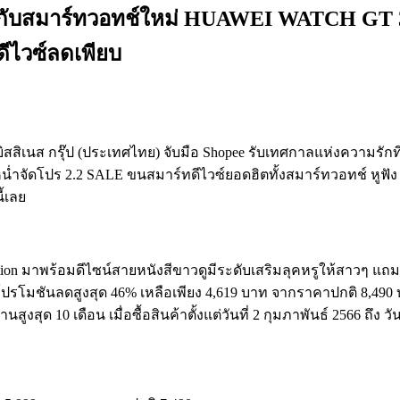
6% กับสมาร์ทวอทช์ใหม่ HUAWEI WATCH GT 
ีไวซ์ลดเพียบ
บิสสิเนส กรุ๊ป (ประเทศไทย) จับมือ Shopee รับเทศกาลแห่งความรักที
น่ำจัดโปร 2.2 SALE ขนสมาร์ทดีไวซ์ยอดฮิตทั้งสมาร์ทวอทช์ หูฟัง
ี้เลย
tion มาพร้อมดีไซน์สายหนังสีขาวดูมีระดับเสริมลุคหรูให้สาวๆ แถ
ปรโมชันลดสูงสุด 46% เหลือเพียง 4,619 บาท จากราคาปกติ 8,490
ด 10 เดือน เมื่อซื้อสินค้าตั้งแต่วันที่ 2 กุมภาพันธ์ 2566 ถึง วัน