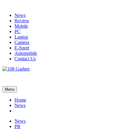
Skip
to
News
content
Review
Mobile
PC
Laptop
Camera
E-Sport
Automobile
Contact Us
108 Gadget
รวบรวมเรื่องราว Gadget IT ,Laptop, Smartphone , ยานยนต์
Menu
Home
News
News
PR