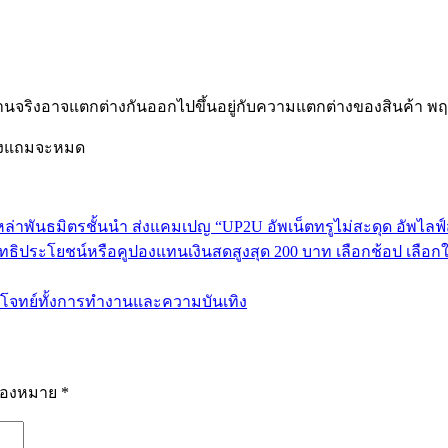
จริงอาจแตกต่างกันออกไปขึ้นอยู่กับความแตกต่างของสินค้า พ
องแถมจะหมด
รดเหล่าพันธมิตรชั้นนำ ส่งแคมเปญ “UP2U อัพเน็ตทรูไม่สะดุด อัพไล
ิทธิประโยชน์หรือคูปองแทนเงินสดสูงสุด 200 บาท เลือกช้อป เลือกใช้
อบโจทย์ทั้งการทำงานและความบันเทิง
รื่องหมาย
*