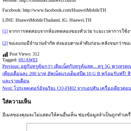
Website: http://consumer.huawei.com/th
Facebook: http://www.facebook.com/HuaweiMobileTH
LINE: HuaweiMobileThailand, IG: Huawei.TH
[1]
จากการทดสอบจากห้องทดลองของหัวเว่ย ระยะเวลาการใช้งาน
[2]
ของแถมมีจำนวนจำกัด ส่งมอบตามลำดับก่อน-หลังจนกว่าข
Post Views:
312
Tagged:
HUAWEI
Previous:
อยู่กับทรูคุ้มกว่า เติมเน็ตกับทรูคุ้มสุด…ทรู 5G พาเห
แนะแนว
เพียงเดือนละ 200 บาท อัพเน็ตแรงเต็มสปีด 10 G B พร้อมรับฟรี! ส
เรื่อง
และรายเดือน
Next:
โปรเจคเตอร์อัจฉริยะ CO-FH02 จากเอปสัน เครื่องเดียวต
ใส่ความเห็น
อีเมลของคุณจะไม่แสดงให้คนอื่นเห็น
ช่องข้อมูลจำเป็นถูกทำเค