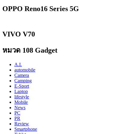
OPPO Reno16 Series 5G
VIVO V70
หมวด 108 Gadget
A.I.
automobile
Camera
Camping
E-Sport
Laptop
lifestyle
Mobile
News
PC
PR
Review
Smartphone