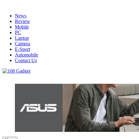
Skip
to
News
content
Review
Mobile
PC
Laptop
Camera
E-Sport
Automobile
Contact Us
108 Gadget
รวบรวมเรื่องราว Gadget IT ,Laptop, Smartphone , ยานยนต์