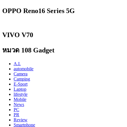
OPPO Reno16 Series 5G
VIVO V70
หมวด 108 Gadget
A.I.
automobile
Camera
Camping
E-Sport
Laptop
lifestyle
Mobile
News
PC
PR
Review
Smartphone