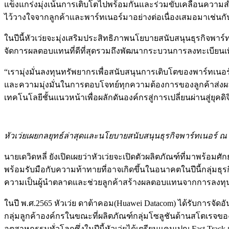
แข็งแกร่งมุ่งเน้นการเติบโตไปพร้อมกันและร่วมขับเคลื่อนความส
ไว้วางใจจากลูกค้าและพาร์ทเนอร์มาอย่างต่อเนื่องเสมอมาเช่นกัน ซึ
ในปีนี้หัวเว่ยจะมุ่งเสริมประสิทธิภาพนโยบายสนับสนุนธุรกิจพา
จัดการผลตอบแทนที่ดีที่สุดรวมถึงพัฒนากระบวนการลงทะเบียนเพื
“เรามุ่งมั่นลงทุนทรัพยากรเพื่อสนับสนุนการเติบโตของพาร์ทเนอ
และความมุ่งมั่นในการตอบโจทย์ทุกความต้องการของลูกค้าส่งผลใ
เทคโนโลยีชั้นแนวหน้าเพื่อผลักดันองค์กรสู่การเปลี่ยนผ่านสู่ยุคดิจ
หัวเว่ยเผยกลยุทธ์ล่าสุดและนโยบายสนับสนุนธุรกิจพาร์ทเนอร์ ณ
นายเดวิดหลี่ ยังเปิดเผยว่าหัวเว่ยจะเปิดตัวผลิตภัณฑ์ที่มาพ
พร้อมรับมือกับความท้าทายที่อาจเกิดขึ้นในอนาคตในปีนี้กลุ่มธุ
ความเป็นผู้นำตลาดและช่วยลูกค้าสร้างผลตอบแทนจากการลงทุนให
ในปี พ.ศ.2565 หัวเว่ย ดาต้าคอม(Huawei Datacom) ได้รับการจัด
กลุ่มลูกค้าองค์กรในขณะที่ผลิตภัณฑ์กลุ่มโซลูชันด้านสโตเรจของห
อุตสาหกรรมทั่วโลกซึ่งในปีนี้หัวเว่ยได้เตรียมแคมเปญ Fast Tra