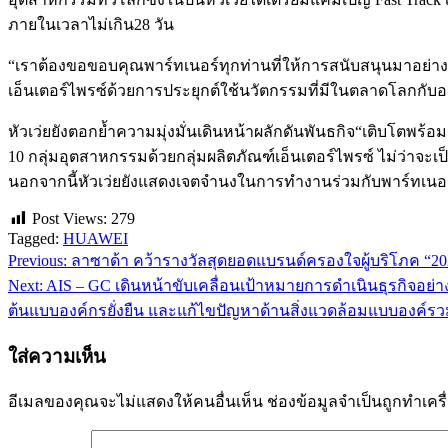
ภายในเวลาไม่เกิน28 วัน
“เราต้องขอขอบคุณพาร์ทเนอร์ทุกท่านที่ให้การสนับสนุนมาอย่าง
เอ็นเตอร์ไพรซ์ด้วยการประยุกต์ใช้นวัตกรรมที่มีในตลาดโลกกับอง
หัวเว่ยยังตอกย้ำความมุ่งมั่นเดินหน้าผลักดันพันธกิจ“เติบโตพร
10 กลุ่มอุตสาหกรรมด้วยกลุ่มผลิตภัณฑ์เอ็นเตอร์ไพรซ์ ไม่ว่าจะเป
นอกจากนี้หัวเว่ยยังแสดงเจตจำนงในการทำงานร่วมกับพาร์ทเนอร์ในอี
Post Views:
279
Tagged:
HUAWEI
Previous:
ลาซาด้า คว้ารางวัลสุดยอดแบรนด์ครองใจผู้บริโภค “2023Th
แนะแนว
Next:
AIS – GC เดินหน้าขับเคลื่อนเป้าหมายการดำเนินธุรกิจอย่
เรื่อง
ต้นแบบองค์กรยั่งยืน และแก้ไขปัญหาด้านสิ่งแวดล้อมแบบองค์ร
ใส่ความเห็น
อีเมลของคุณจะไม่แสดงให้คนอื่นเห็น
ช่องข้อมูลจำเป็นถูกทำเค