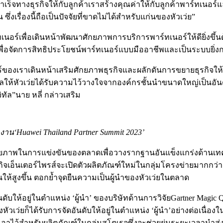
ำเร็จทางธุรกิจให้กับลูกค้าเราสร้างคุณค่าให้กับลูกค้าพาร์ทเนอร
่งเรื่องนี้ถือเป็นปัจจัยที่ขาดไม่ได้สำหรับแก่นของหัวเว่ย”
ร์ทเนอร์เพื่อเดินหน้าพัฒนาศักยภาพการบริการพาร์ทเนอร์ให้ดียิ
่อจัดการสิทธิประโยชน์พาร์ทเนอร์แบบมืออาชีพและเป็นระบบยิ่งกว
ร์ของเราเดินหน้าเสริมศักยภาพธุรกิจและผลักดันการขยายธุรกิจให้
ห้หัวเว่ยได้รับความไว้วางใจจากองค์กรชั้นนำขนาดใหญ่เป็นอันด
ิทัล”นาย หลี่ กล่าวเสริม
 งาน
‘Huawei Thailand Partner Summit 2023’
ร้อมศักยภาพในการแข่งขันของตลาดเพื่อวางรากฐานอันแข็งแกร่งด้า
รกิจเอ็นเตอร์ไพรส์จะเปิดตัวผลิตภัณฑ์ใหม่ในกลุ่มโครงข่ายมากกว่
้สูงขึ้น ตอกย้ำจุดยืนความเป็นผู้นำของหัวเว่ยในตลาด
อันดับให้อยู่ในตำแหน่ง ‘ผู้นำ’ ของบริษัทด้านการวิจัยGartner M
ัวเว่ยก็ได้รับการจัดอันดับให้อยู่ในตำแหน่ง ‘ผู้นำ’อย่างต่อเนื
ck เอาไว้สำหรับผลิตภัณฑ์ในกลุ่มสโตเรจซึ่งจะช่วยย่นระยะเวลานำส