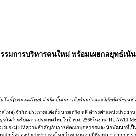
รรมการบริหารคนใหม่ พร้อมเผยกลยุทธ์เน้น
ลยี่ (ประเทศไทย) จำกัด ขึ้นกล่าวถึงพันธกิจและวิสัยทัศน์ของหั
เทศไทย) จํากัด ประกาศแต่งตั้ง นายเดวิด หลี่ ดำรงตำแหน่งประธ
ธ์ธุรกิจสำหรับตลาดประเทศไทยในปี พ.ศ. 2566ในงาน“HUAWEI Meet 
หัวเว่ยจะมุ่งให้ความสำคัญกับการพัฒนาบุคลากรและนักพัฒนาที่เ
งความสำเร็จของหัวเว่ยประเทศไทย ในช่วงหลายปีที่ผ่านมา จากการร