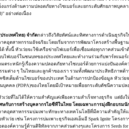
ข็งแกร่งด้านความปลอดภัยทางไซเบอร์และยกระดับศักยภาพบุคลากรไ
” อย่างต่อเนื่อง
(ประเทศไทย) จํากัด
กล่าวถึงวิสัยทัศน์และทิศทางการดำเนินธุรกิจใ
ันภาคอุตสาหกรรมอัจฉริยะโดยเริ่มจากการพัฒนาโครงสร้างพื้นฐานด้า
นี้ หัวเว่ยจะใช้เครือข่ายไฟเบอร์เพื่อเชื่อมต่อทุกภาคส่วนเข
แบบไฟเบอร์ในชนบทของประเทศไทยและทำงานร่วมกับพาร์ทเนอร์เพื่
วามตระหนักรู้เรื่องความปลอดภัยทางไซเบอร์ด้วยการแบ่งปันองค์
าหกรรมต่าง ๆ ในไทยและลูกค้าของเรา รวมทั้งพัฒนาประสิทธิภาพ
ีโคซิสเต็มด้านไซเบอร์ของประเทศ ในด้านการปกป้องข้อมูล หัวเว่ย
ลส่วนบุคคล (PDPA)ของไทยโดยมีเป้าหมายเพื่อยกระดับดัชนีความป
ของหัวเว่ยที่ไม่ได้ให้ความสำคัญแค่เพียงความสำเร็จทางธุรกิจ แ
ิเศษกับการสร้างบุคลากรไอซีทีในไทย โดยเฉพาะการมุ่งฝึกอบรมนัก
ทัลในภาคอุตสาหกรรมบ่มเพาะทักษะทางเทคโนโลยีที่มีความสำคัญให
่ย เช่น โครงการบ่มเพาะธุรกิจเอสเอ็มอี Spark Ignite โครงการรถด
อยอดองค์ความรู้ด้านดิจิทัลจากภาคส่วนต่างๆและโครงการ Seeds for