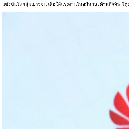
แข่งขันในกลุ่มเยาวชน เพื่อให้แรงงานไทยมีทักษะด้านดิจิทัล