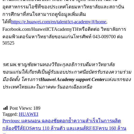
อุตสาหกรรมไอซีทีของประเทศโดยมหาวิทยาลัยและสถาบัน
การศึกษาที่สนใจสามารถดูข้อมูลเพิ่มเติม
ได้ที่
https://e.huawei.com/en/talent/ict-academy/#/home
,
Facebook.com/HuaweiICTAcademyTHหรือติดต่อ วิทยาลัยการ
คอมพิวเตอร์มหาวิทยาลัยขอนแก่นโทรศัพท์ 043-009700 ต่อ
50525
รศ.นพ.ชาญชัยพานทองวิริยะกุลอธิการบดีมหาวิทยาลัย
ขอนแก่น
ให้เกียรติเป็นผู้รับมอบประกาศนียบัตรรับรอง
ความร่วม
มือจัดตั้ง
โครงการ
Huawei Academy support Center
แห่งแรกของ
ประเทศไทยและในภาคตะวันออกเฉียงเหนือ
Post Views:
189
Tagged:
HUAWEI
Previous:
แคนนอน ฉลองชัยตอกย้ำความสำเร็จในการผลิต
แนะแนว
กล้องซีรีส์EOSครบ 110 ล้านตัว และเลนส์RF/EFครบ 160 ล้าน