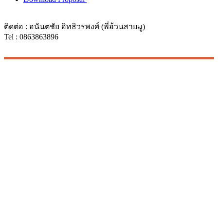
ติดต่อ : อนันตชัย อิทธิวรพงศ์ (พี่อ้วนสายมู)
Tel : 0863863896