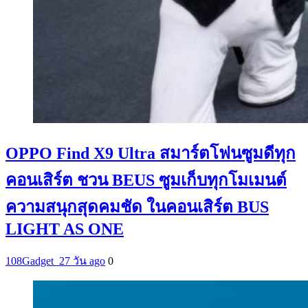
OPPO Find X9 Ultra สมาร์ตโฟนซูมดีทุก
คอนเสิร์ต ชวน BEUS ซูมเก็บทุกโมเมนต์
ความสนุกสุดคมชัด ในคอนเสิร์ต BUS
LIGHT AS ONE
108Gadget_2
7 วัน ago
0