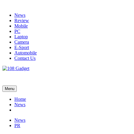
Skip
to
News
content
Review
Mobile
PC
Laptop
Camera
E-Sport
Automobile
Contact Us
108 Gadget
รวบรวมเรื่องราว Gadget IT ,Laptop, Smartphone , ยานยนต์
Menu
Home
News
News
PR